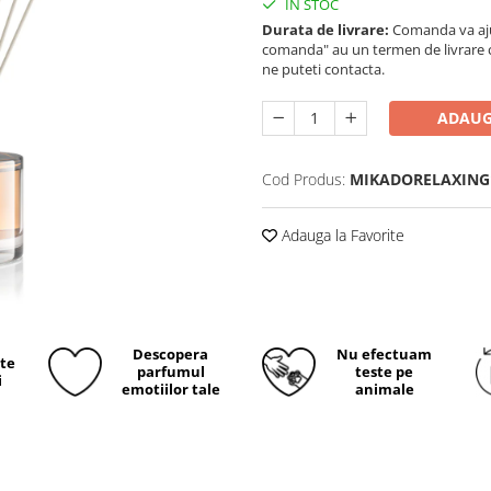
IN STOC
Durata de livrare:
Comanda va ajun
comanda" au un termen de livrare cup
ne puteti contacta.
ADAUG
Cod Produs:
MIKADORELAXING
Adauga la Favorite
Descopera
Nu efectuam
ite
parfumul
teste pe
i
emotiilor tale
animale