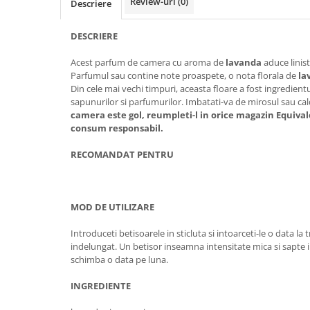
Review-uri
(0)
Descriere
DESCRIERE
Acest parfum de camera cu aroma de
lavanda
aduce linis
Parfumul sau contine note proaspete, o nota florala de
la
Din cele mai vechi timpuri, aceasta floare a fost ingredientu
sapunurilor si parfumurilor. Imbatati-va de mirosul sau ca
camera este gol, reumpleti-l in orice magazin Equivale
consum responsabil.
RECOMANDAT PENTRU
MOD DE UTILIZARE
Introduceti betisoarele in sticluta si intoarceti-le o data la
indelungat. Un betisor inseamna intensitate mica si sapte 
schimba o data pe luna.
INGREDIENTE