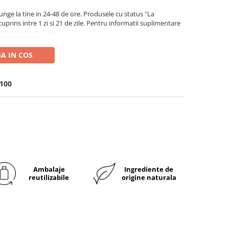
ge la tine in 24-48 de ore. Produsele cu status "La
rins intre 1 zi si 21 de zile. Pentru informatii suplimentare
A IN COS
100
Ambalaje
Ingrediente de
reutilizabile
origine naturala