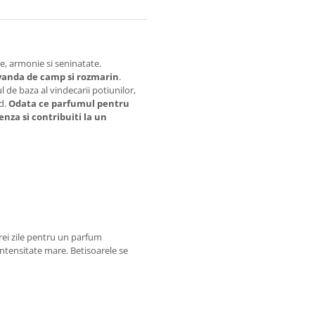
te, armonie si seninatate.
vanda de camp si rozmarin
.
l de baza al vindecarii potiunilor,
ld.
Odata ce parfumul pentru
nza si contribuiti la un
 trei zile pentru un parfum
intensitate mare. Betisoarele se