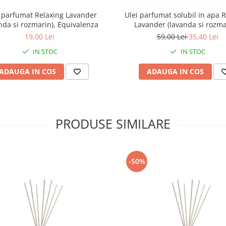
 parfumat Relaxing Lavander
Ulei parfumat solubil in apa 
nda si rozmarin), Equivalenza
Lavander (lavanda si rozma
Equivalenza, 15 ml
19,00 Lei
59,00 Lei
35,40 Lei
IN STOC
IN STOC
ADAUGA IN COS
ADAUGA IN COS
PRODUSE SIMILARE
-50%