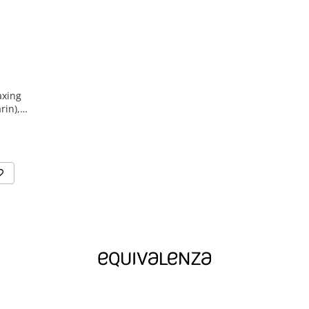
axing
rin),