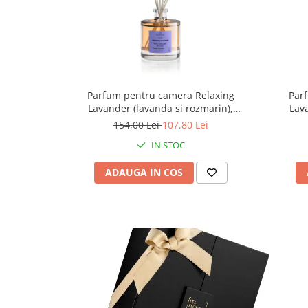
Parfum pentru camera Relaxing
Par
Lavander (lavanda si rozmarin),
Lav
Equivalenza, 200 ml
154,00 Lei
107,80 Lei
IN STOC
ADAUGA IN COS