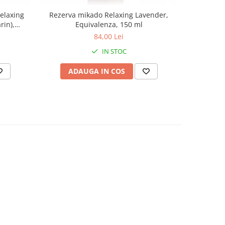
Relaxing
Rezerva mikado Relaxing Lavender,
Rezerva
rin),
Equivalenza, 150 ml
84,00 Lei
IN STOC
ADAUGA IN COS
AD