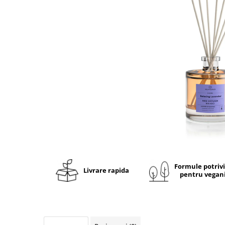
Ulei pentru barba
Formule potriv
Livrare rapida
pentru vegan