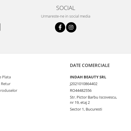
SOCIAL
Urmareste-ne in social media
DATE COMERCIALE
 Plata
INDAH BEAUTY SRL
e Retur
J2021010864402
Produselor
RO44482556
Str. Pictor Barbu Iscovescu,
nr 19, etaj 2
Sector 1, Bucuresti