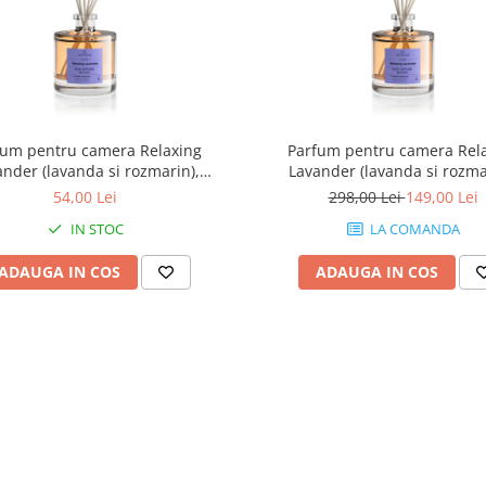
fum pentru camera Relaxing
Parfum pentru camera Rel
ander (lavanda si rozmarin),
Lavander (lavanda si rozma
Equivalenza, 50 ml
Equivalenza, 500 ml
54,00 Lei
298,00 Lei
149,00 Lei
IN STOC
LA COMANDA
ADAUGA IN COS
ADAUGA IN COS