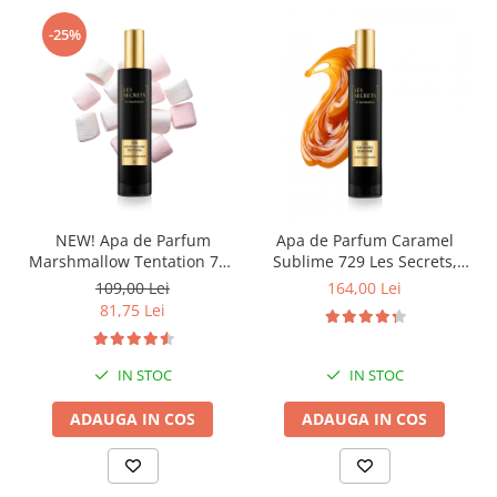
-25%
NEW! Apa de Parfum
Apa de Parfum Caramel
Marshmallow Tentation 758
Sublime 729 Les Secrets,
Les Secrets, Unisex, 50 ml,
Unisex, 100 ml, Equivalenza
109,00 Lei
164,00 Lei
Equivalenza
81,75 Lei
IN STOC
IN STOC
ADAUGA IN COS
ADAUGA IN COS