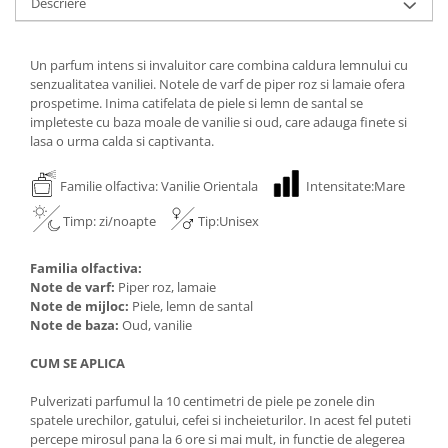
Descriere
Un parfum intens si invaluitor care combina caldura lemnului cu
senzualitatea vaniliei. Notele de varf de piper roz si lamaie ofera
prospetime. Inima catifelata de piele si lemn de santal se
impleteste cu baza moale de vanilie si oud, care adauga finete si
lasa o urma calda si captivanta.
Familie olfactiva: Vanilie Orientala
Intensitate:Mare
Timp: zi/noapte
Tip:Unisex
Familia olfactiva:
Note de varf:
Piper roz, lamaie
Note de mijloc:
Piele, lemn de santal
Note de baza:
Oud, vanilie
CUM SE APLICA
Pulverizati parfumul la 10 centimetri de piele pe zonele din
spatele urechilor, gatului, cefei si incheieturilor. In acest fel puteti
percepe mirosul pana la 6 ore si mai mult, in functie de alegerea