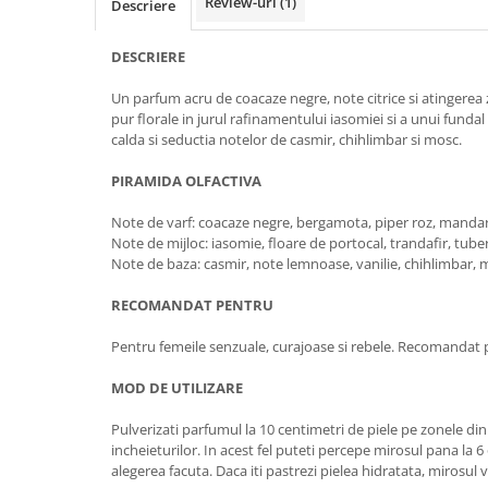
Review-uri
(1)
Descriere
DESCRIERE
Un parfum acru de coacaze negre, note citrice si atingerea 
pur florale in jurul rafinamentului iasomiei si a unui funda
calda si seductia notelor de casmir, chihlimbar si mosc.
PIRAMIDA OLFACTIVA
Note de varf: coacaze negre, bergamota, piper roz, manda
Note de mijloc: iasomie, floare de portocal, trandafir, tube
Note de baza: casmir, note lemnoase, vanilie, chihlimbar,
RECOMANDAT PENTRU
Pentru femeile senzuale, curajoase si rebele. Recomandat p
MOD DE UTILIZARE
Pulverizati parfumul la 10 centimetri de piele pe zonele din s
incheieturilor. In acest fel puteti percepe mirosul pana la 6 
alegerea facuta. Daca iti pastrezi pielea hidratata, mirosul 