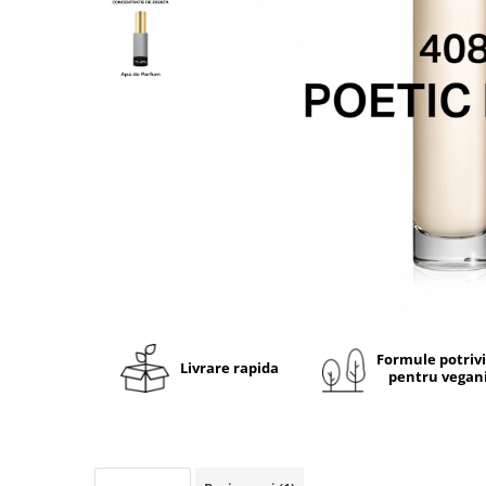
Ulei pentru barba
Formule potriv
Livrare rapida
pentru vegan