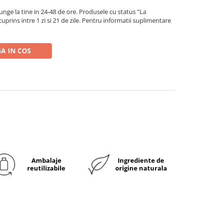
ge la tine in 24-48 de ore. Produsele cu status "La
rins intre 1 zi si 21 de zile. Pentru informatii suplimentare
A IN COS
Ambalaje
Ingrediente de
reutilizabile
origine naturala