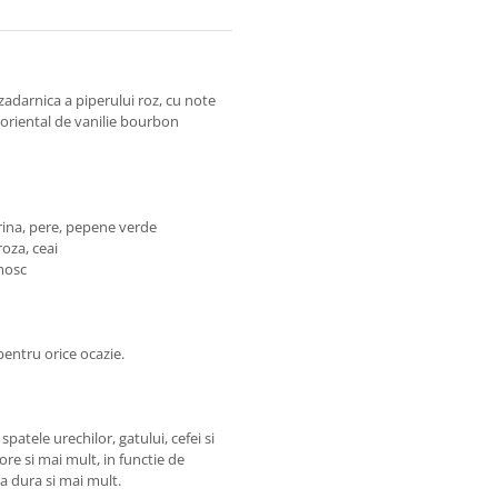
zadarnica a piperului roz, cu note
l oriental de vanilie bourbon
rina, pere, pepene verde
roza, ceai
 mosc
entru orice ocazie.
patele urechilor, gatului, cefei si
ore si mai mult, in functie de
va dura si mai mult.