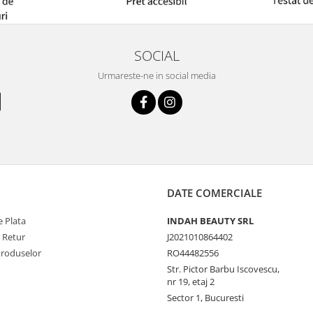
SOCIAL
Urmareste-ne in social media
DATE COMERCIALE
 Plata
INDAH BEAUTY SRL
e Retur
J2021010864402
Produselor
RO44482556
Str. Pictor Barbu Iscovescu,
nr 19, etaj 2
Sector 1, Bucuresti