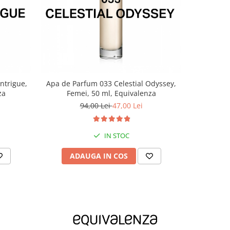
-40%
ntrigue,
Apa de Parfum 033 Celestial Odyssey,
Apa de P
za
Femei, 50 ml, Equivalenza
Fem
94,00 Lei
47,00 Lei
IN STOC
ADAUGA IN COS
AD