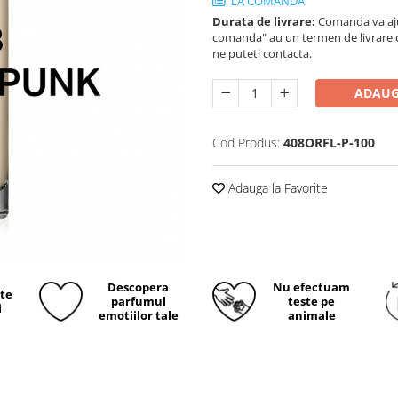
LA COMANDA
Durata de livrare:
Comanda va ajun
comanda" au un termen de livrare cup
ne puteti contacta.
ADAUG
Cod Produs:
408ORFL-P-100
Adauga la Favorite
Descopera
Nu efectuam
ite
parfumul
teste pe
i
emotiilor tale
animale