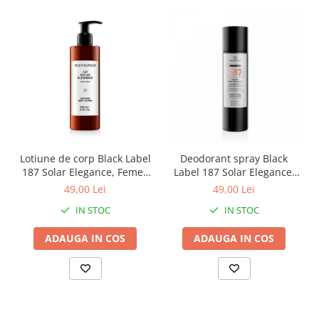
Lotiune de corp Black Label
Deodorant spray Black
187 Solar Elegance, Femei,
Label 187 Solar Elegance,
Equivalenza, 250 ml
Femei, Equivalenza, 150ml
49,00 Lei
49,00 Lei
IN STOC
IN STOC
ADAUGA IN COS
ADAUGA IN COS