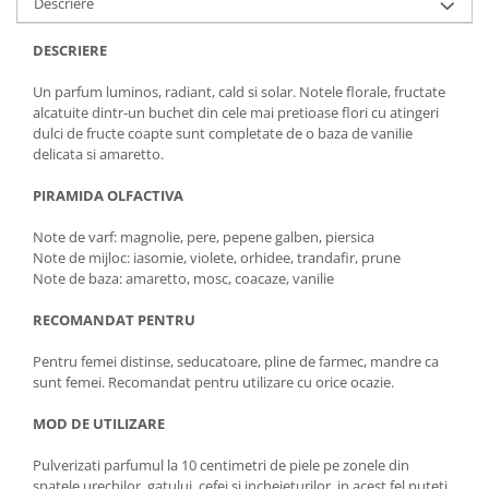
Descriere
DESCRIERE
Un parfum luminos, radiant, cald si solar. Notele florale, fructate
alcatuite dintr-un buchet din cele mai pretioase flori cu atingeri
dulci de fructe coapte sunt completate de o baza de vanilie
delicata si amaretto.
PIRAMIDA OLFACTIVA
Note de varf: magnolie, pere, pepene galben, piersica
Note de mijloc: iasomie, violete, orhidee, trandafir, prune
Note de baza: amaretto, mosc, coacaze, vanilie
RECOMANDAT PENTRU
Pentru femei distinse, seducatoare, pline de farmec, mandre ca
sunt femei. Recomandat pentru utilizare cu orice ocazie.
MOD DE UTILIZARE
Pulverizati parfumul la 10 centimetri de piele pe zonele din
spatele urechilor, gatului, cefei si incheieturilor. in acest fel puteti