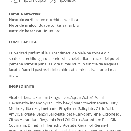
Timp: zi/noapte
Tip:Unisex
Familia olfactiva:
Note de varf:
Iasomie, orhidee vanilata
Note de mijloc:
Boabe tonka, zahar brun
Note de baza:
Vanilie, ambra
CUM SE APLICA
Pulverizati parfumul la 10 centimetri de piele pe zonele din
spatele urechilor, gatului, cefei si incheieturilor. In acest fel puteti
percepe mirosul pana la 6 ore si mai mult, in functie de alegerea
facuta. Daca iti pastrezi pielea hidratata, mirosul va dura si mai
mult.
INGREDIENTE
Alcohol denat., Parfum (Fragrance), Aqua (Water), Vanillin,
Hexamethylindanopyran, Ethylhexyl Methoxycinnamate, Butyl
Methoxydibenzoylmethane, Ethylhexyl Salicylate, Citric Acid,
Amyl Salicylate, Benzyl Salicylate, beta-Caryophyllene, Citronellol,
Citrus Aurantium Bergamia Peel Oil, Citrus Aurantium Peel Oil,
Coumarin, Dimethyl Phenethyl Acetate, Geraniol, Geranyl
Acetate, Limonene, Linalool, Linalyl acetate, Pinene, Pogostemon