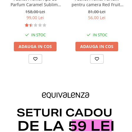
Parfum Caramel Sublime
pentru camera Red Fruits
729 Les Secrets, 50 ml +
(mure si capsuni), 50 ml +
158,00 Lei
81,00 Lei
Spray de Corp Sensual
Odorizant auto Red Fruits
99,00 Lei
56,00 Lei
Vanilla
(Fructe rosii), 6 ml
IN STOC
IN STOC
ADAUGA IN COS
ADAUGA IN COS