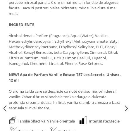
percepe mirosul pana la 6 ore si mai mult, in functie de alegerea
facuta. Daca iti pastrezi pielea hidratata, mirosul va dura si mai
mult.
INGREDIENTE
Alcohol denat., Parfum (Fragrance), Aqua (Water), Vanillin,
Hexamethylindanopyran, Ethylhexyl Methoxycinnamate, Butyl
Methoxydibenzoylmethane, Ethylhexyl Salicylate, BHT, Benzyl
Alcohol, Benzyl Benzoate, beta-Caryophyllene, Cinnamal, Citral,
Citrus Aurantium Peel Oil, Citrus Limon Peel Oil, Eugenol,
Isoeugenol, Limonene, Linalool, Pinene, Rose Ketones.
NEW! Apa de Parfum Vanille Extase 757 Les Secrets, Unisex,
12 ml
O aroma calda care se deschide cu note de iasomie, orhidee si
vanilie. Zaharul brun si boabele tonka adauga o dulceata
profunda si pamantoasa. In final, vanilia si ambra creeaza o baza
senzuala si invaluitoare.
Familie olfactiva: Vanilie orientala
Intensitate:Medie