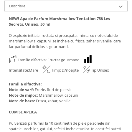
Descriere
NEW! Apa de Parfum Marshmallow Tentation 758 Les
Secrets, Unisex, 50 ml
O explozie initiala fructata si proaspata. Inima, cu note dulci de
marshmallow si capsuni, se incheie cu frisca, zahar si vanilie, care
fac parfumul delicios si gourmand.
Familie olfactiva: Fructat gourmand
Intensitate:Mare
Timp: zi/noapte
Tip:Unisex
Familia olfactiva:
Note de varf:
Frezie, flori de piersic
Note de mijloc:
Marshmallow, capsuni
Note de baza:
Frisca, zahar, vanilie
CUM SE APLICA
Pulverizati parfumul la 10 centimetri de piele pe zonele din
spatele urechilor, gatului, cefei si incheieturilor. In acest fel puteti