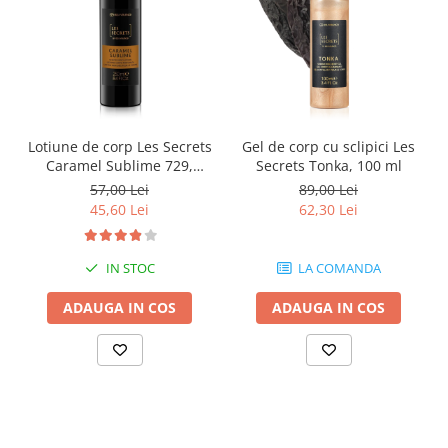
Lotiune de corp Les Secrets
Gel de corp cu sclipici Les
Caramel Sublime 729,
Secrets Tonka, 100 ml
Equivalenza, 250 ml
57,00 Lei
89,00 Lei
45,60 Lei
62,30 Lei
IN STOC
LA COMANDA
ADAUGA IN COS
ADAUGA IN COS