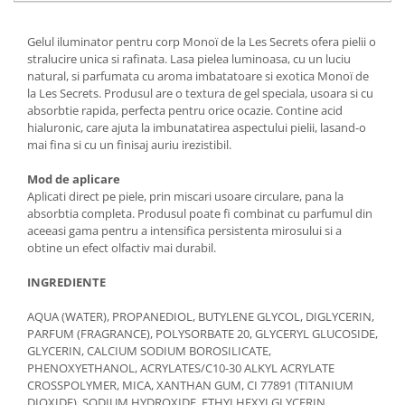
Gelul iluminator pentru corp Monoï de la Les Secrets ofera pielii o
stralucire unica si rafinata. Lasa pielea luminoasa, cu un luciu
natural, si parfumata cu aroma imbatatoare si exotica Monoï de
la Les Secrets. Produsul are o textura de gel speciala, usoara si cu
absorbtie rapida, perfecta pentru orice ocazie. Contine acid
hialuronic, care ajuta la imbunatatirea aspectului pielii, lasand-o
mai fina si cu un finisaj auriu irezistibil.
Mod de aplicare
Aplicati direct pe piele, prin miscari usoare circulare, pana la
absorbtia completa. Produsul poate fi combinat cu parfumul din
aceeasi gama pentru a intensifica persistenta mirosului si a
obtine un efect olfactiv mai durabil.
INGREDIENTE
AQUA (WATER), PROPANEDIOL, BUTYLENE GLYCOL, DIGLYCERIN,
PARFUM (FRAGRANCE), POLYSORBATE 20, GLYCERYL GLUCOSIDE,
GLYCERIN, CALCIUM SODIUM BOROSILICATE,
PHENOXYETHANOL, ACRYLATES/C10-30 ALKYL ACRYLATE
CROSSPOLYMER, MICA, XANTHAN GUM, CI 77891 (TITANIUM
DIOXIDE), SODIUM HYDROXIDE, ETHYLHEXYLGLYCERIN,