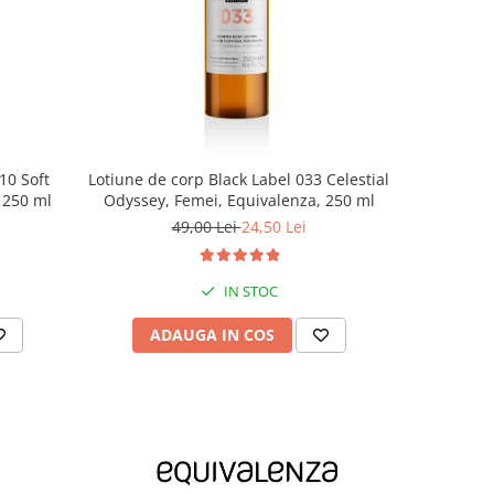
10 Soft
Lotiune de corp Black Label 033 Celestial
Lotiune d
 250 ml
Odyssey, Femei, Equivalenza, 250 ml
Rebel, 
49,00 Lei
24,50 Lei
IN STOC
ADAUGA IN COS
AD