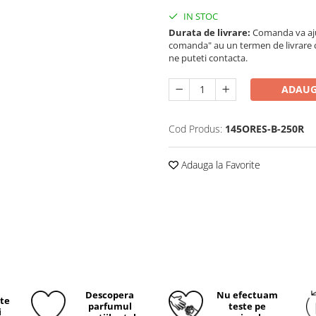
IN STOC
Durata de livrare:
Comanda va ajun
comanda" au un termen de livrare cup
ne puteti contacta.
ADAUG
Cod Produs:
145ORES-B-250R
Adauga la Favorite
Descopera
Nu efectuam
ite
parfumul
teste pe
i