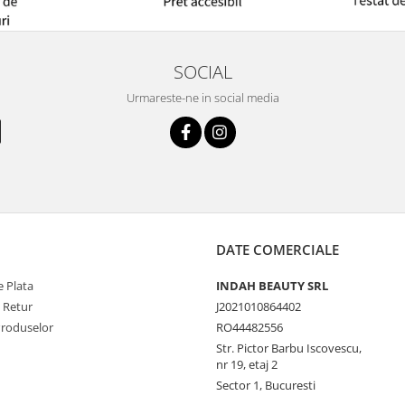
SOCIAL
Urmareste-ne in social media
DATE COMERCIALE
 Plata
INDAH BEAUTY SRL
e Retur
J2021010864402
Produselor
RO44482556
Str. Pictor Barbu Iscovescu,
nr 19, etaj 2
Sector 1, Bucuresti