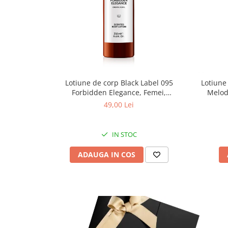
Lotiune de corp Black Label 095
Lotiune
Forbidden Elegance, Femei,
Melod
Equivalenza, 250 ml
49,00 Lei
IN STOC
ADAUGA IN COS