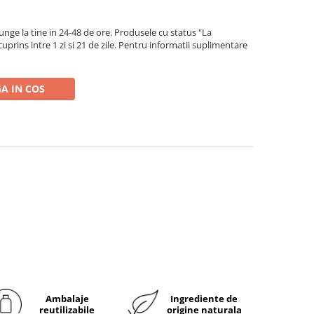
ge la tine in 24-48 de ore. Produsele cu status "La
rins intre 1 zi si 21 de zile. Pentru informatii suplimentare
A IN COS
Ambalaje
Ingrediente de
reutilizabile
origine naturala