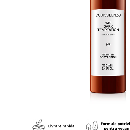
Ulei pentru barba
Formule potriv
Livrare rapida
pentru vegan