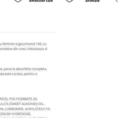
emotiilor tale
animale
ru feminin si gourmand 145, cu
proteine din orez, hidrateaza si
are, pana la absorbtia completa.
ea este curata, pentru o
NCE), POLYSORBATE 20,
LCIS (SWEET ALMOND) OIL,
IN, CARBOMER, ACRYLATES/C10-
SODIUM HYDROXIDE,