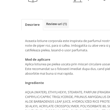
Review-uri
(1)
Descriere
Aceasta lotiune corporala este inspirata de parfumul nost
note de piper roz, para si cafea. Imbogatita cu aloe vera si 
catifeleaza pielea, lasand-o usor parfumata.
Mod de aplicare
Aplica lotiunea pe pielea uscata prin miscari circulare uso
Este recomandat sa o folosesti imediat dupa dus, cand piel
absorbtie mai buna si mai rapida.
Ingrediente
AQUA (WATER), ETHYLHEXYL STEARATE, PARFUM (FRAGRA
CAPRYLIC/CAPRIC TRIGLYCERIDE, PRUNUS AMYGDALUS DU
ALOE BARBADENSIS LEAF JUICE, HYDROLYZED RICE PROTE
30 ALKYL ACRYLATE CROSSPOLYMER, POLYSORBATE 80, 