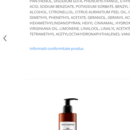
PANTHENOL, DISODIUM EDTA, PHENOXYETHANOL, ETHYLH
ACID, SODIUM BENZOATE, POTASSIUM SORBATE, BENZYL 
ALCOHOL, CITRONELLOL, CITRUS AURANTIUM PEEL OIL, C
DIMETHYL PHENETHYL ACETATE, GERANIOL, GERANYL AC
HEXAMETHYLINDANOPYRAN, HEXYL CINNAMAL, HYDROXY
VIRGINIANA OIL, LIMONENE, LINALOOL, LINALYL ACETATE
TETRAMETHYL ACETYLOCTAHYDRONAPHTHALENES, VANI
Informatii conformitate produs