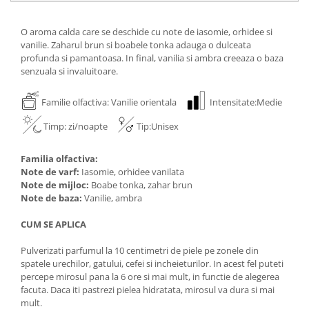
O aroma calda care se deschide cu note de iasomie, orhidee si
vanilie. Zaharul brun si boabele tonka adauga o dulceata
profunda si pamantoasa. In final, vanilia si ambra creeaza o baza
senzuala si invaluitoare.
Familie olfactiva: Vanilie orientala
Intensitate:Medie
Timp: zi/noapte
Tip:Unisex
Familia olfactiva:
Note de varf:
Iasomie, orhidee vanilata
Note de mijloc:
Boabe tonka, zahar brun
Note de baza:
Vanilie, ambra
CUM SE APLICA
Pulverizati parfumul la 10 centimetri de piele pe zonele din
spatele urechilor, gatului, cefei si incheieturilor. In acest fel puteti
percepe mirosul pana la 6 ore si mai mult, in functie de alegerea
facuta. Daca iti pastrezi pielea hidratata, mirosul va dura si mai
mult.