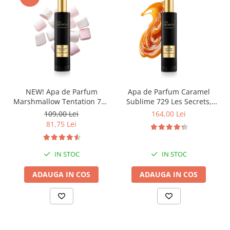
NEW! Apa de Parfum
Apa de Parfum Caramel
Marshmallow Tentation 758
Sublime 729 Les Secrets,
Les Secrets, Unisex, 50 ml,
Unisex, 100 ml, Equivalenza
109,00 Lei
164,00 Lei
Equivalenza
81,75 Lei
IN STOC
IN STOC
ADAUGA IN COS
ADAUGA IN COS