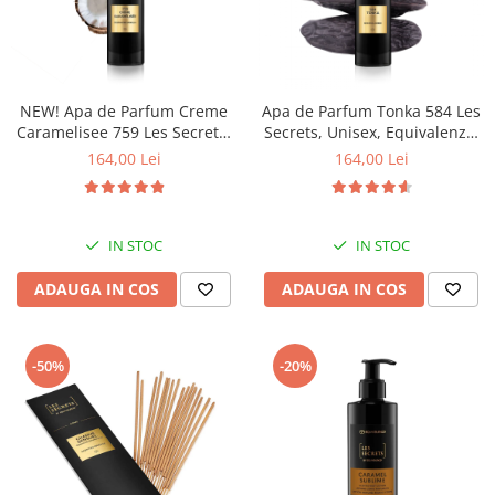
NEW! Apa de Parfum Creme
Apa de Parfum Tonka 584 Les
Caramelisee 759 Les Secrets,
Secrets, Unisex, Equivalenza,
Unisex, 100 ml, Equivalenza
100 ml
164,00 Lei
164,00 Lei
IN STOC
IN STOC
ADAUGA IN COS
ADAUGA IN COS
-50%
-20%