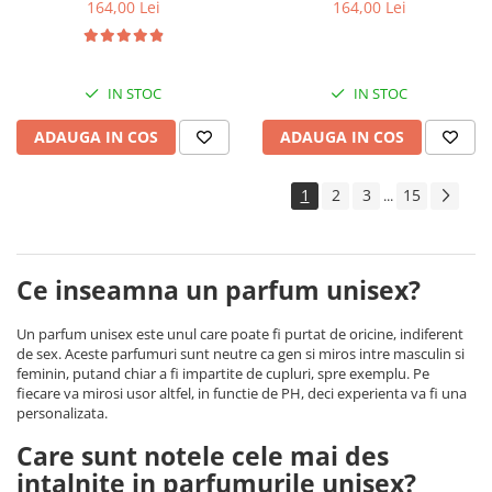
Equivalenza
Equivalenza
164,00 Lei
164,00 Lei
IN STOC
IN STOC
ADAUGA IN COS
ADAUGA IN COS
1
2
3
15
...
Ce inseamna un parfum unisex?
Un parfum unisex este unul care poate fi purtat de oricine, indiferent
de sex. Aceste parfumuri sunt neutre ca gen si miros intre masculin si
feminin, putand chiar a fi impartite de cupluri, spre exemplu. Pe
fiecare va mirosi usor altfel, in functie de PH, deci experienta va fi una
personalizata.
Care sunt notele cele mai des
intalnite in parfumurile unisex?