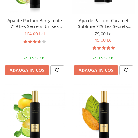
Apa de Parfum Bergamote
Apa de Parfum Caramel
719 Les Secrets, Unisex
Sublime 729 Les Secrets,
100ml, Equivalenza
Unisex, 30 ml, Equivalenza
164,00 Lei
79,00 Lei
45,00 Lei
IN STOC
IN STOC
ADAUGA IN COS
ADAUGA IN COS