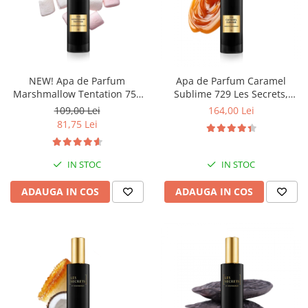
Ulei pentru barba
NEW! Apa de Parfum
Apa de Parfum Caramel
Marshmallow Tentation 758
Sublime 729 Les Secrets,
Les Secrets, Unisex, 50 ml,
Unisex, 100 ml, Equivalenza
109,00 Lei
164,00 Lei
Equivalenza
81,75 Lei
IN STOC
IN STOC
ADAUGA IN COS
ADAUGA IN COS