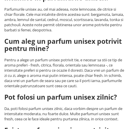
Parfumurile unisex au, cel mai adesea, note lemnoase, de citrice si
chiar florale. Cele mai intalnite dintre acestea sunt: bergamota, lamaia,
ambra, lemnul de santal, cedrul, moscul, scortisoara, lavanda, tonka si
patchouli. Aceste note permit obtinerea unor arome potrivite pentru
barbati si femei, deopotriva.
Cum aleg un parfum unisex potrivit
pentru mine?
Pentru a alege un parfum unisex potrivit tie, e necesar sa stii ce tip de
aroma preferi - fresh, citrica, florala, orientala sau lemnoasa -, ce
intensitate preferi si pentru ce ocazie il doresti. Daca vrei un parfum de
zi cu zi, alege o aroma mai putin intensa, poate chiar fresh. In schimb,
daca vrei un parfum de seara sau pe care sa il porti iarna, parfumurile
orientale patrunzatoare sunt ceea ce cauti.
Pot folosi un parfum unisex zilnic?
Da, poti folosi parfum unisex zilnic, daca vorbim despre un parfum de
intensitate moderata, nu foarte dulce. Multe parfumuri unisex sunt
fresh, ceea ce le face ideale pentru purtarea zilnica, in orice context.