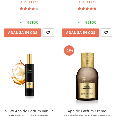
Unisex, 100 ml, Equivalenza
Les Secrets, Unisex, 100 ml,
164,00 Lei
164,00 Lei
Equivalenza
IN STOC
IN STOC
ADAUGA IN COS
ADAUGA IN COS
-28%
NEW! Apa de Parfum Vanille
Apa de Parfum Creme
Extase 757 Les Secrets,
Caramelisee 759 Les Secrets -