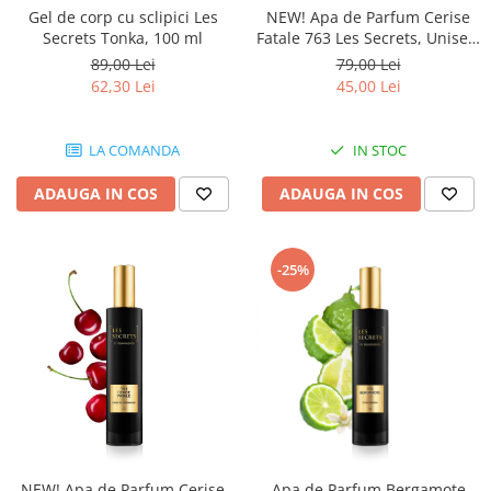
Gel de corp cu sclipici Les
NEW! Apa de Parfum Cerise
Secrets Tonka, 100 ml
Fatale 763 Les Secrets, Unisex,
30 ml, Equivalenza
89,00 Lei
79,00 Lei
62,30 Lei
45,00 Lei
LA COMANDA
IN STOC
ADAUGA IN COS
ADAUGA IN COS
-25%
NEW! Apa de Parfum Cerise
Apa de Parfum Bergamote