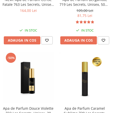
Fatale 763 Les Secrets, Unisex,
719 Les Secrets, Unisex, 50ml,
100 ml, Equivalenza
Equivalenza
164,00 Lei
109,00 Lei
81,75 Lei
IN STOC
IN STOC
ADAUGA IN COS
ADAUGA IN COS
-50%
Apa de Parfum Douce Violette
Apa de Parfum Caramel