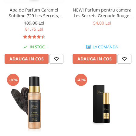
Apa de Parfum Caramel
NEW! Parfum pentru camera
Sublime 729 Les Secrets,
Les Secrets Grenade Rouge,
Unisex, 50 ml, Equivalenza
Equivalenza, 50 ml
109,00 Lei
54,00 Lei
81,75 Lei
IN STOC
LA COMANDA
ADAUGA IN COS
ADAUGA IN COS
-30%
-43%