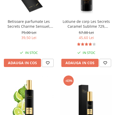
Betisoare parfumate Les
Lotiune de corp Les Secrets
Secrets Charme Sensuel,
Caramel Sublime 729,
Equivalenza
Equivalenza, 250 ml
79,00 Lei
57,00 Lei
39,50 Lei
45,60 Lei
IN STOC
IN STOC
ADAUGA IN COS
ADAUGA IN COS
-43%