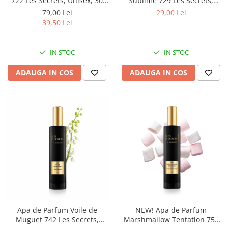
722 Les Secrets, Unisex, 30
Sublime 729 Les Secrets,
ml, Equivalenza
Unisex, 12ml, Equivalenza
79,00 Lei
29,00 Lei
39,50 Lei
IN STOC
IN STOC
ADAUGA IN COS
ADAUGA IN COS
Apa de Parfum Voile de
NEW! Apa de Parfum
Muguet 742 Les Secrets,
Marshmallow Tentation 758