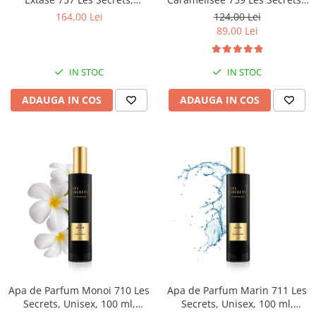
Unisex, 100 ml, Equivalenza
Les Gourmandises, Unisex, 50
164,00 Lei
124,00 Lei
ml, Equivalenza
89,00 Lei
IN STOC
IN STOC
ADAUGA IN COS
ADAUGA IN COS
Apa de Parfum Monoi 710 Les
Apa de Parfum Marin 711 Les
Secrets, Unisex, 100 ml,
Secrets, Unisex, 100 ml,