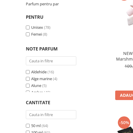
Parfum pentru par
Ulei pentru barba
PENTRU
Unisex
(78)
Femei
(8)
NOTE PARFUM
NEW!
Marshma
Les Sec
109,
Aldehide
(16)
Alge marine
(4)
Alune
(5)
Ambra
(40)
ADAUG
Ambra gri
(8)
CANTITATE
Ambreta
(5)
Ambroxan
(8)
Ananas
(8)
-50%
50 ml
(64)
Anason
(4)
100 ml
(61)