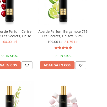
a de Parfum Cerise
Apa de Parfum Bergamote 719
3 Les Secrets, Unisex,
Les Secrets, Unisex, 50ml,
ml, Equivalenza
Equivalenza
164,00 Lei
109,00 Lei
81,75 Lei
IN STOC
IN STOC
GA IN COS
ADAUGA IN COS