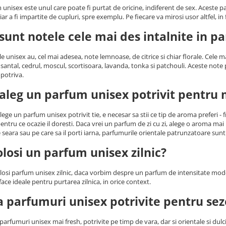
unisex este unul care poate fi purtat de oricine, indiferent de sex. Aceste p
ar a fi impartite de cupluri, spre exemplu. Pe fiecare va mirosi usor altfel, in
sunt notele cele mai des intalnite in p
e unisex au, cel mai adesea, note lemnoase, de citrice si chiar florale. Cele 
santal, cedrul, moscul, scortisoara, lavanda, tonka si patchouli. Aceste not
potriva.
leg un parfum unisex potrivit pentru 
ege un parfum unisex potrivit tie, e necesar sa stii ce tip de aroma preferi - fr
 pentru ce ocazie il doresti. Daca vrei un parfum de zi cu zi, alege o aroma mai
seara sau pe care sa il porti iarna, parfumurile orientale patrunzatoare sunt 
olosi un parfum unisex zilnic?
olosi parfum unisex zilnic, daca vorbim despre un parfum de intensitate mod
face ideale pentru purtarea zilnica, in orice context.
a parfumuri unisex potrivite pentru sez
 parfumuri unisex mai fresh, potrivite pe timp de vara, dar si orientale si dul