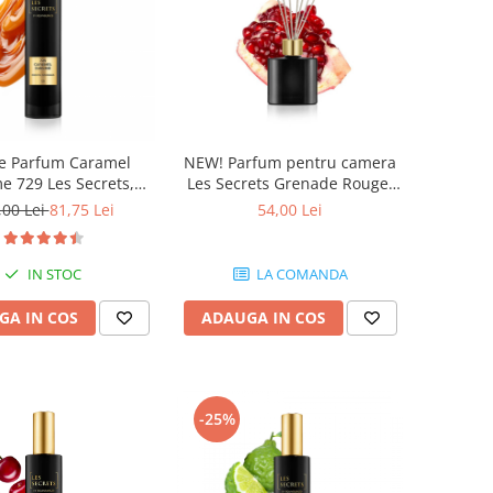
NEW! Parfum pentru camera
e Parfum Caramel
Les Secrets Grenade Rouge,
e 729 Les Secrets,
Equivalenza, 50 ml
 50 ml, Equivalenza
54,00 Lei
,00 Lei
81,75 Lei
LA COMANDA
IN STOC
ADAUGA IN COS
GA IN COS
-25%