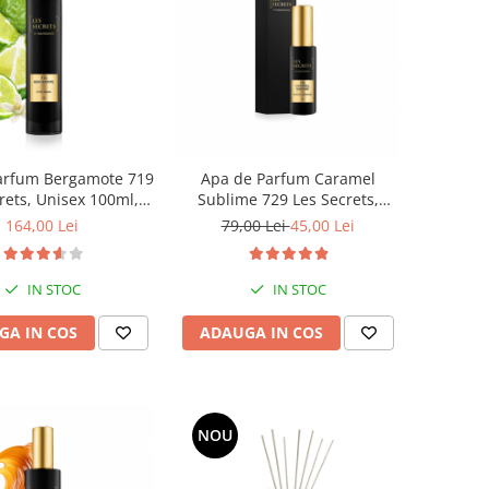
arfum Bergamote 719
Apa de Parfum Caramel
rets, Unisex 100ml,
Sublime 729 Les Secrets,
Equivalenza
Unisex, 30 ml, Equivalenza
164,00 Lei
79,00 Lei
45,00 Lei
IN STOC
IN STOC
GA IN COS
ADAUGA IN COS
NOU