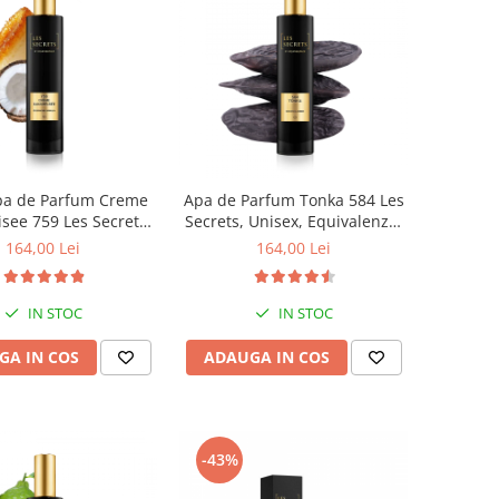
a de Parfum Creme
Apa de Parfum Tonka 584 Les
see 759 Les Secrets,
Secrets, Unisex, Equivalenza,
 100 ml, Equivalenza
100 ml
164,00 Lei
164,00 Lei
IN STOC
IN STOC
GA IN COS
ADAUGA IN COS
-43%