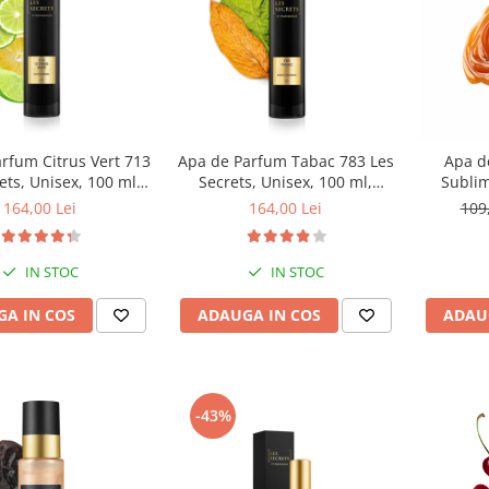
rfum Citrus Vert 713
Apa de Parfum Tabac 783 Les
Apa d
ets, Unisex, 100 ml,
Secrets, Unisex, 100 ml,
Sublim
Equivalenza
Equivalenza
Unisex,
164,00 Lei
164,00 Lei
109
IN STOC
IN STOC
A IN COS
ADAUGA IN COS
ADAU
-43%