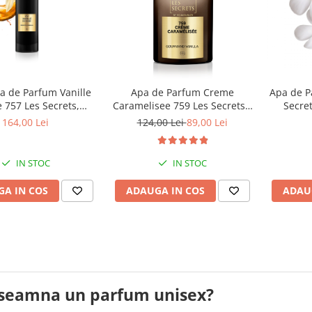
a de Parfum Vanille
Apa de P
Apa de Parfum Creme
 757 Les Secrets,
Secret
Caramelisee 759 Les Secrets -
100 ml, Equivalenza
Les Gourmandises, Unisex, 50
164,00 Lei
124,00 Lei
89,00 Lei
ml, Equivalenza
IN STOC
IN STOC
A IN COS
ADAU
ADAUGA IN COS
nseamna un parfum unisex?