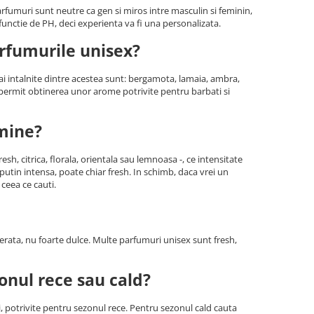
arfumuri sunt neutre ca gen si miros intre masculin si feminin,
 functie de PH, deci experienta va fi una personalizata.
arfumurile unisex?
mai intalnite dintre acestea sunt: bergamota, lamaia, ambra,
e permit obtinerea unor arome potrivite pentru barbati si
mine?
esh, citrica, florala, orientala sau lemnoasa -, ce intensitate
 putin intensa, poate chiar fresh. In schimb, daca vrei un
ceea ce cauti.
erata, nu foarte dulce. Multe parfumuri unisex sunt fresh,
onul rece sau cald?
ci, potrivite pentru sezonul rece. Pentru sezonul cald cauta