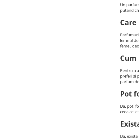
Portocala
(8)
Un parfum 
putand chi
Portocala amara
(1)
Portocala rosie
(1)
Care 
Prune
(4)
Rasini
(8)
Parfumuril
Rom
(9)
lemnul de 
femei, deo
Rozmarin
(8)
Rubarba
(4)
Cum a
Salcie
(3)
Salvie
(17)
Pentru a al
Santal
(8)
preferi si
parfum de 
Sare de mare
(11)
Scortisoara
(14)
Pot f
Smirna
(12)
Sofran
(28)
Da, poti f
Stejar
(8)
ceea ce le 
Tamaie
(31)
Exist
Tei
(4)
Trandafir
(72)
Da, exista