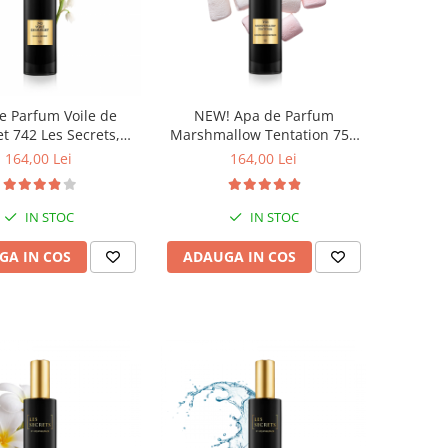
e Parfum Voile de
NEW! Apa de Parfum
 742 Les Secrets,
Marshmallow Tentation 758
 100 ml, Equivalenza
Les Secrets, Unisex, 100 ml,
164,00 Lei
164,00 Lei
Equivalenza
IN STOC
IN STOC
GA IN COS
ADAUGA IN COS