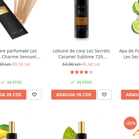
are parfumate Les
Lotiune de corp Les Secrets
Apa de P
s Charme Sensuel,
Caramel Sublime 729,
Les Sec
Equivalenza
Equivalenza, 250 ml
00 Lei
39,50 Lei
57,00 Lei
45,60 Lei
IN STOC
IN STOC
A IN COS
ADAUGA IN COS
ADAU
-25%