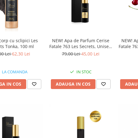
corp cu sclipici Les
NEW! Apa de Parfum Cerise
NEW! Ap
ts Tonka, 100 ml
Fatale 763 Les Secrets, Unisex,
Fatale 76
30 ml, Equivalenza
100 
00 Lei
62,30 Lei
79,00 Lei
45,00 Lei
LA COMANDA
IN STOC
A IN COS
ADAUGA IN COS
ADAU