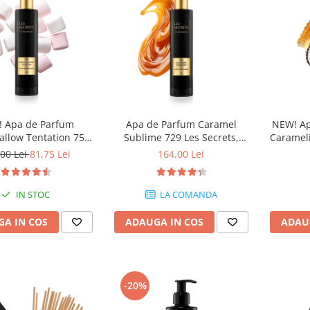
 Apa de Parfum
Apa de Parfum Caramel
NEW! Ap
llow Tentation 758
Sublime 729 Les Secrets,
Carameli
rets, Unisex, 50 ml,
Unisex, 100 ml, Equivalenza
Unisex,
00 Lei
81,75 Lei
164,00 Lei
Equivalenza
IN STOC
LA COMANDA
A IN COS
ADAUGA IN COS
ADAU
-20%