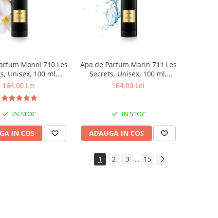
arfum Monoi 710 Les
Apa de Parfum Marin 711 Les
s, Unisex, 100 ml,
Secrets, Unisex, 100 ml,
Equivalenza
Equivalenza
164,00 Lei
164,00 Lei
IN STOC
IN STOC
GA IN COS
ADAUGA IN COS
1
2
3
15
...