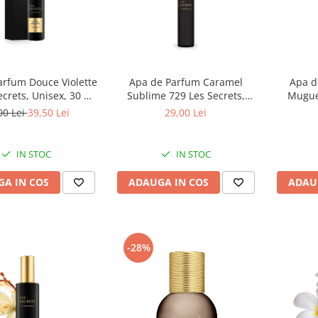
arfum Douce Violette
Apa de Parfum Caramel
Apa d
ecrets, Unisex, 30 ml,
Sublime 729 Les Secrets,
Muguet
Equivalenza
Unisex, 12ml, Equivalenza
Unisex,
00 Lei
39,50 Lei
29,00 Lei
IN STOC
IN STOC
A IN COS
ADAUGA IN COS
ADAU
-28%