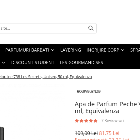
PARFUMURI BARBATI
LAYERING
INGRIJIRE CORP
SPR
DISCOUNT STUDENT
LES GOURMANDISES
outee 738 Les Secrets, Unisex, 50 ml, Equivalenza
Apa de Parfum Peche V
ml, Equivalenza
7 Review-uri
109,00 Lei
81,75 Lei