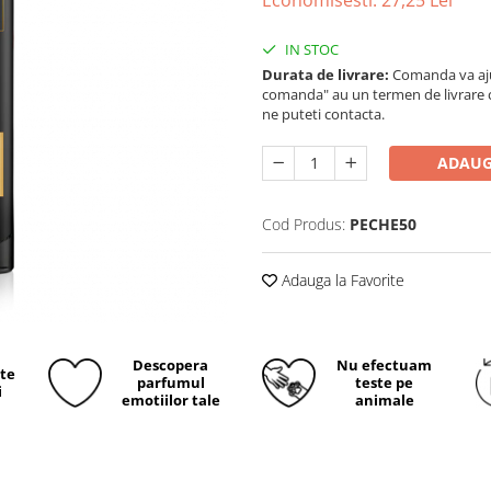
Economisesti:
27,25
Lei
IN STOC
Durata de livrare:
Comanda va ajun
comanda" au un termen de livrare cup
ne puteti contacta.
ADAUG
Cod Produs:
PECHE50
Adauga la Favorite
Descopera
Nu efectuam
ite
parfumul
teste pe
i
emotiilor tale
animale