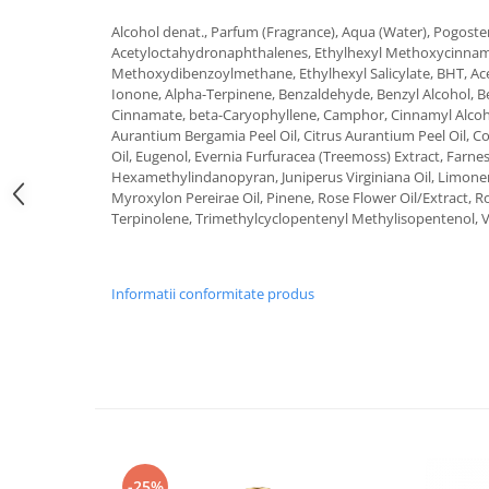
Alcohol denat., Parfum (Fragrance), Aqua (Water), Pogost
Acetyloctahydronaphthalenes, Ethylhexyl Methoxycinnam
Methoxydibenzoylmethane, Ethylhexyl Salicylate, BHT, Ac
Ionone, Alpha-Terpinene, Benzaldehyde, Benzyl Alcohol, B
Cinnamate, beta-Caryophyllene, Camphor, Cinnamyl Alcohol, 
Aurantium Bergamia Peel Oil, Citrus Aurantium Peel Oil, 
Oil, Eugenol, Evernia Furfuracea (Treemoss) Extract, Farnes
Hexamethylindanopyran, Juniperus Virginiana Oil, Limonene,
Myroxylon Pereirae Oil, Pinene, Rose Flower Oil/Extract, Ro
Terpinolene, Trimethylcyclopentenyl Methylisopentenol, Va
Informatii conformitate produs
-25%