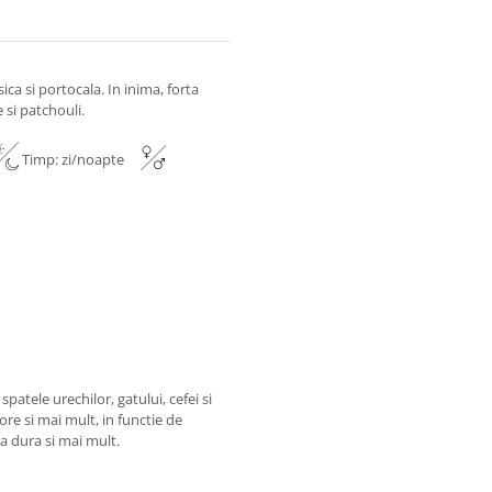
ca si portocala. In inima, forta
 si patchouli.
Timp: zi/noapte
patele urechilor, gatului, cefei si
ore si mai mult, in functie de
va dura si mai mult.