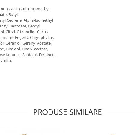
emon Cablin Oil, Tetramethyl
ate, Butyl
etyl Cedrene, Alpha-Isomethyl
enzyl Benzoate, Benzyl
Citral, Citronellol, Citrus
Coumarin, Eugenia Caryophyllus
ol, Geraniol, Geranyl Acetate,
 Linalool, Linalyl acetate,
se Ketones, Santalol, Terpineol,
nillin.
PRODUSE SIMILARE