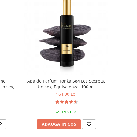
-20%
eme
Apa de Parfum Tonka 584 Les Secrets,
Lotiune 
Unisex,
Unisex, Equivalenza, 100 ml
Sublime
164,00 Lei
IN STOC
ADAUGA IN COS
AD