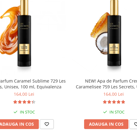
Parfum Caramel Sublime 729 Les
NEW! Apa de Parfum Cr
s, Unisex, 100 ml, Equivalenza
Caramelisee 759 Les Secrets, 
100 ml, Equivalenza
164,00 Lei
164,00 Lei
IN STOC
IN STOC
ADAUGA IN COS
ADAUGA IN COS