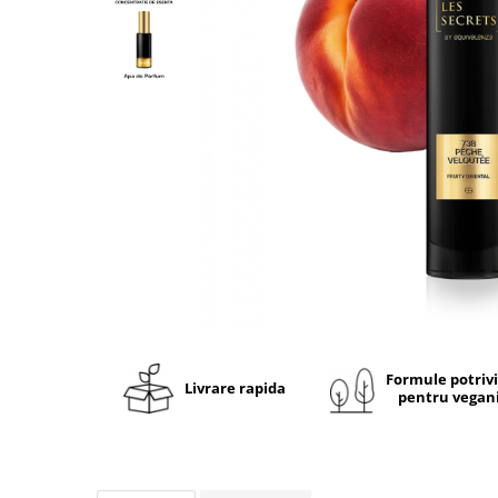
Ulei pentru barba
Formule potriv
Livrare rapida
pentru vegan