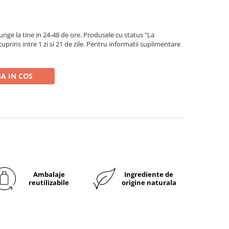
ge la tine in 24-48 de ore. Produsele cu status "La
rins intre 1 zi si 21 de zile. Pentru informatii suplimentare
A IN COS
Ambalaje
Ingrediente de
reutilizabile
origine naturala