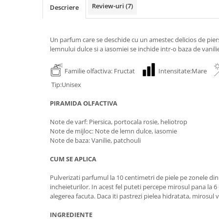
Review-uri
(7)
Descriere
Un parfum care se deschide cu un amestec delicios de piersi
lemnului dulce si a iasomiei se inchide intr-o baza de vanilie
Familie olfactiva: Fructat
Intensitate:Mare
Tip:Unisex
PIRAMIDA OLFACTIVA
Note de varf: Piersica, portocala rosie, heliotrop
Note de mijloc: Note de lemn dulce, iasomie
Note de baza: Vanilie, patchouli
CUM SE APLICA
Pulverizati parfumul la 10 centimetri de piele pe zonele din s
incheieturilor. In acest fel puteti percepe mirosul pana la 6 
alegerea facuta. Daca iti pastrezi pielea hidratata, mirosul 
INGREDIENTE