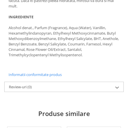
facuta. Daca iti pastrezi pielea hidratata, mirosul va dura si mai
mult.
INGREDIENTE
Alcohol denat., Parfum (Fragrance), Aqua (Water), Vanillin,
Hexamethylindanopyran, Ethylhexyl Methoxycinnamate, Butyl
Methoxydibenzoylmethane, Ethylhexyl Salicylate, BHT, Anethole,
Benzyl Benzoate, Benzyl Salicylate, Coumarin, Farnesol, Hexyl
Cinnamal, Rose Flower Oil/Extract, Santalol,
Trimethylcyclopentenyl Methylisopentenol.
Informatii conformitate produs
Review-uri
(0)
Produse similare