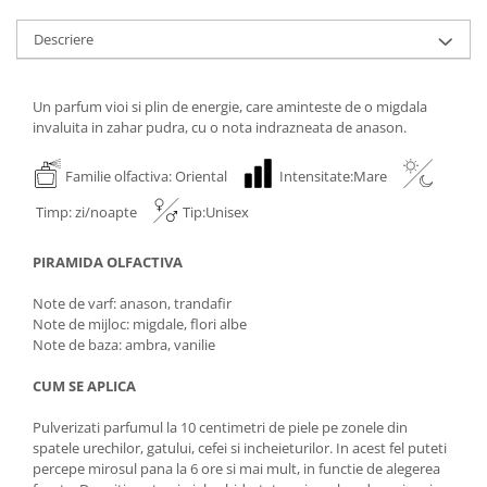
Descriere
Un parfum vioi si plin de energie, care aminteste de o migdala
invaluita in zahar pudra, cu o nota indrazneata de anason.
Familie olfactiva: Oriental
Intensitate:Mare
Timp: zi/noapte
Tip:Unisex
PIRAMIDA OLFACTIVA
Note de varf: anason, trandafir
Note de mijloc: migdale, flori albe
Note de baza: ambra, vanilie
CUM SE APLICA
Pulverizati parfumul la 10 centimetri de piele pe zonele din
spatele urechilor, gatului, cefei si incheieturilor. In acest fel puteti
percepe mirosul pana la 6 ore si mai mult, in functie de alegerea