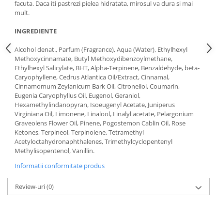
facuta. Daca iti pastrezi pielea hidratata, mirosul va dura si mai
mult.
INGREDIENTE
Alcohol denat., Parfum (Fragrance), Aqua (Water), Ethylhexyl
Methoxycinnamate, Butyl Methoxydibenzoylmethane,
Ethylhexyl Salicylate, BHT, Alpha-Terpinene, Benzaldehyde, beta-
Caryophyllene, Cedrus Atlantica Oil/Extract, Cinnamal,
Cinnamomum Zeylanicum Bark Oil, Citronellol, Coumarin,
Eugenia Caryophyllus Oil, Eugenol, Geraniol,
Hexamethylindanopyran, Isoeugenyl Acetate, Juniperus
Virginiana Oil, Limonene, Linalool, Linalyl acetate, Pelargonium
Graveolens Flower Oil, Pinene, Pogostemon Cablin Oil, Rose
Ketones, Terpineol, Terpinolene, Tetramethyl
Acetyloctahydronaphthalenes, Trimethylcyclopentenyl
Methylisopentenol, Vanillin.
Informatii conformitate produs
Review-uri
(0)