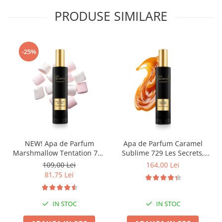
PRODUSE SIMILARE
-25%
NEW! Apa de Parfum
Apa de Parfum Caramel
Marshmallow Tentation 758
Sublime 729 Les Secrets,
Les Secrets, Unisex, 50 ml,
Unisex, 100 ml, Equivalenza
109,00 Lei
164,00 Lei
Equivalenza
81,75 Lei
IN STOC
IN STOC