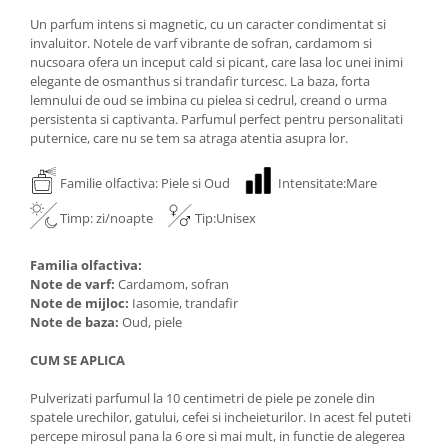
Un parfum intens si magnetic, cu un caracter condimentat si
invaluitor. Notele de varf vibrante de sofran, cardamom si
nucsoara ofera un inceput cald si picant, care lasa loc unei inimi
elegante de osmanthus si trandafir turcesc. La baza, forta
lemnului de oud se imbina cu pielea si cedrul, creand o urma
persistenta si captivanta. Parfumul perfect pentru personalitati
puternice, care nu se tem sa atraga atentia asupra lor.
Familie olfactiva: Piele si Oud
Intensitate:Mare
Timp: zi/noapte
Tip:Unisex
Familia olfactiva:
Note de varf:
Cardamom, sofran
Note de mijloc:
Iasomie, trandafir
Note de baza:
Oud, piele
CUM SE APLICA
Pulverizati parfumul la 10 centimetri de piele pe zonele din
spatele urechilor, gatului, cefei si incheieturilor. In acest fel puteti
percepe mirosul pana la 6 ore si mai mult, in functie de alegerea