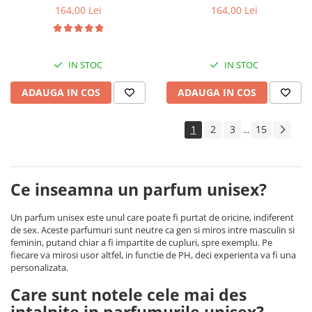
Les Secrets, Unisex, 100 ml,
Unisex, 100 ml, Equivalenza
164,00 Lei
164,00 Lei
Equivalenza
IN STOC
IN STOC
ADAUGA IN COS
ADAUGA IN COS
1
2
3
15
...
Ce inseamna un parfum unisex?
Un parfum unisex este unul care poate fi purtat de oricine, indiferent
de sex. Aceste parfumuri sunt neutre ca gen si miros intre masculin si
feminin, putand chiar a fi impartite de cupluri, spre exemplu. Pe
fiecare va mirosi usor altfel, in functie de PH, deci experienta va fi una
personalizata.
Care sunt notele cele mai des
intalnite in parfumurile unisex?