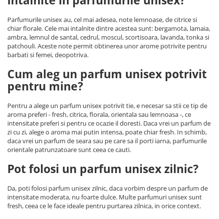
Parfumurile unisex au, cel mai adesea, note lemnoase, de citrice si
chiar florale. Cele mai intalnite dintre acestea sunt: bergamota, lamaia,
ambra, lemnul de santal, cedrul, moscul, scortisoara, lavanda, tonka si
patchouli. Aceste note permit obtinerea unor arome potrivite pentru
barbati si femei, deopotriva.
Cum aleg un parfum unisex potrivit
pentru mine?
Pentru a alege un parfum unisex potrivit tie, e necesar sa stii ce tip de
aroma preferi - fresh, citrica, florala, orientala sau lemnoasa -, ce
intensitate preferi si pentru ce ocazie il doresti. Daca vrei un parfum de
zi cu zi, alege o aroma mai putin intensa, poate chiar fresh. In schimb,
daca vrei un parfum de seara sau pe care sa il porti iarna, parfumurile
orientale patrunzatoare sunt ceea ce cauti.
Pot folosi un parfum unisex zilnic?
Da, poti folosi parfum unisex zilnic, daca vorbim despre un parfum de
intensitate moderata, nu foarte dulce. Multe parfumuri unisex sunt
fresh, ceea ce le face ideale pentru purtarea zilnica, in orice context.