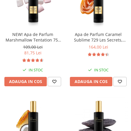
Ulei pentru barba
NEW! Apa de Parfum
Apa de Parfum Caramel
Marshmallow Tentation 758
Sublime 729 Les Secrets,
Les Secrets, Unisex, 50 ml,
Unisex, 100 ml, Equivalenza
109,00 Lei
164,00 Lei
Equivalenza
81,75 Lei
IN STOC
IN STOC
ADAUGA IN COS
ADAUGA IN COS