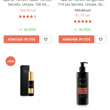
Secrets, Unisex, 100 ml,
719 Les Secrets, Unisex, 50ml,
Equivalenza
Equivalenza
164,00 Lei
109,00 Lei
81,75 Lei
IN STOC
IN STOC
ADAUGA IN COS
ADAUGA IN COS
-43%