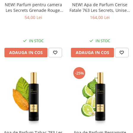
NEW! Parfum pentru camera
NEW! Apa de Parfum Cerise
Les Secrets Grenade Rouge,
Fatale 763 Les Secrets, Unisex,
Equivalenza, 50 ml
100 ml, Equivalenza
54,00 Lei
164,00 Lei
IN STOC
IN STOC
ADAUGA IN COS
ADAUGA IN COS
-25%
Apa de Parfum Tabac 783 Les
Apa de Parfum Bergamote