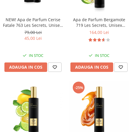
NEW! Apa de Parfum Cerise
Apa de Parfum Bergamote
Fatale 763 Les Secrets, Unisex,
719 Les Secrets, Unisex
30 ml, Equivalenza
100ml, Equivalenza
79,00 Lei
164,00 Lei
45,00 Lei
IN STOC
IN STOC
ADAUGA IN COS
ADAUGA IN COS
-25%