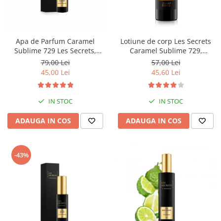
Apa de Parfum Caramel
Lotiune de corp Les Secrets
Sublime 729 Les Secrets,
Caramel Sublime 729,
Unisex, 30 ml, Equivalenza
Equivalenza, 250 ml
79,00 Lei
57,00 Lei
45,00 Lei
45,60 Lei
IN STOC
IN STOC
ADAUGA IN COS
ADAUGA IN COS
-43%