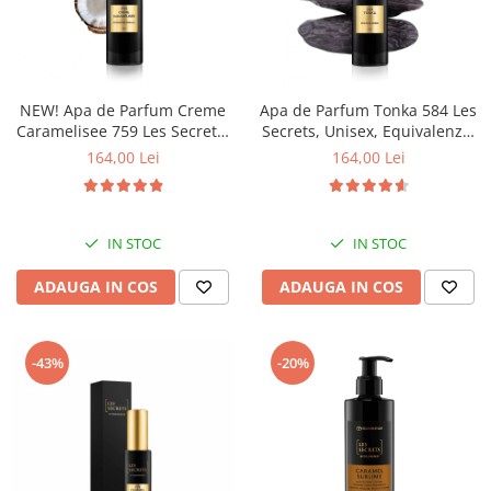
NEW! Apa de Parfum Creme
Apa de Parfum Tonka 584 Les
Caramelisee 759 Les Secrets,
Secrets, Unisex, Equivalenza,
Unisex, 100 ml, Equivalenza
100 ml
164,00 Lei
164,00 Lei
IN STOC
IN STOC
ADAUGA IN COS
ADAUGA IN COS
-43%
-20%