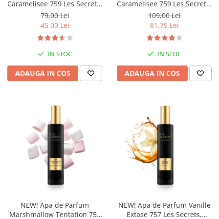
Caramelisee 759 Les Secrets,
Caramelisee 759 Les Secrets,
Unisex, 30 ml, Equivalenza
Unisex, 50 ml, Equivalenza
79,00 Lei
109,00 Lei
45,00 Lei
81,75 Lei
IN STOC
IN STOC
ADAUGA IN COS
ADAUGA IN COS
NEW! Apa de Parfum
NEW! Apa de Parfum Vanille
Marshmallow Tentation 758
Extase 757 Les Secrets,