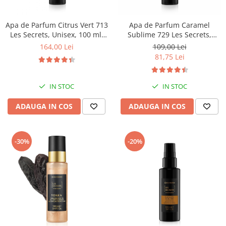
Apa de Parfum Citrus Vert 713
Apa de Parfum Caramel
Les Secrets, Unisex, 100 ml,
Sublime 729 Les Secrets,
Equivalenza
Unisex, 50 ml, Equivalenza
164,00 Lei
109,00 Lei
81,75 Lei
IN STOC
IN STOC
ADAUGA IN COS
ADAUGA IN COS
-30%
-20%