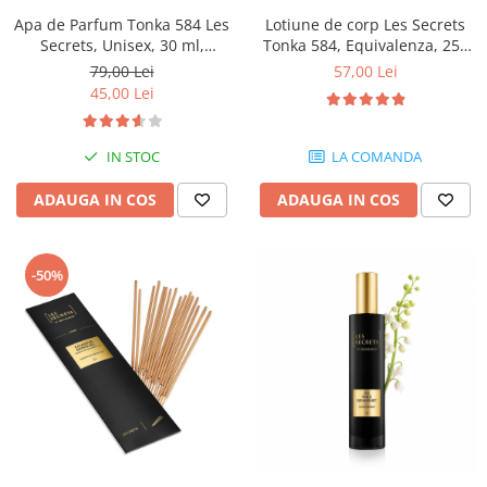
Apa de Parfum Tonka 584 Les
Lotiune de corp Les Secrets
Secrets, Unisex, 30 ml,
Tonka 584, Equivalenza, 250
Equivalenza
ml
79,00 Lei
57,00 Lei
45,00 Lei
IN STOC
LA COMANDA
ADAUGA IN COS
ADAUGA IN COS
-50%