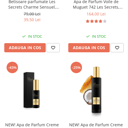
Betisoare parfumate Les
Apa de Parfum Voile de
Secrets Charme Sensuel,
Muguet 742 Les Secrets,
Equivalenza
Unisex, 100 ml, Equivalenza
79,00 Lei
164,00 Lei
39,50 Lei
IN STOC
IN STOC
ADAUGA IN COS
ADAUGA IN COS
-43%
-25%
NEW! Apa de Parfum Creme
NEW! Apa de Parfum Creme