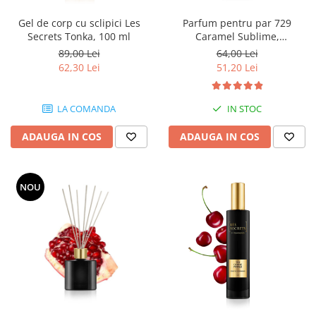
Gel de corp cu sclipici Les
Parfum pentru par 729
Secrets Tonka, 100 ml
Caramel Sublime,
Equivalenza, Equivalenza, 100
89,00 Lei
64,00 Lei
ml
62,30 Lei
51,20 Lei
LA COMANDA
IN STOC
ADAUGA IN COS
ADAUGA IN COS
NOU