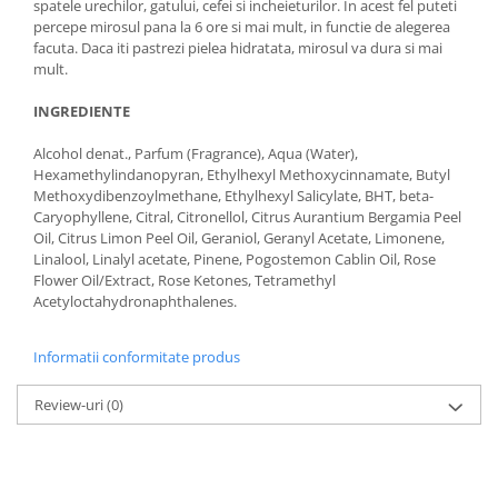
spatele urechilor, gatului, cefei si incheieturilor. In acest fel puteti
percepe mirosul pana la 6 ore si mai mult, in functie de alegerea
facuta. Daca iti pastrezi pielea hidratata, mirosul va dura si mai
mult.
INGREDIENTE
Alcohol denat., Parfum (Fragrance), Aqua (Water),
Hexamethylindanopyran, Ethylhexyl Methoxycinnamate, Butyl
Methoxydibenzoylmethane, Ethylhexyl Salicylate, BHT, beta-
Caryophyllene, Citral, Citronellol, Citrus Aurantium Bergamia Peel
Oil, Citrus Limon Peel Oil, Geraniol, Geranyl Acetate, Limonene,
Linalool, Linalyl acetate, Pinene, Pogostemon Cablin Oil, Rose
Flower Oil/Extract, Rose Ketones, Tetramethyl
Acetyloctahydronaphthalenes.
Informatii conformitate produs
Review-uri
(0)