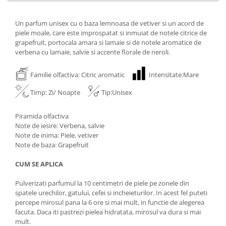
Un parfum unisex cu o baza lemnoasa de vetiver si un acord de
piele moale, care este improspatat si inmuiat de notele citrice de
grapefruit, portocala amara si lamaie si de notele aromatice de
verbena cu lamaie, salvie si accente florale de neroli.
Familie olfactiva: Citric aromatic
Intensitate:Mare
Timp: Zi/ Noapte
Tip:Unisex
Piramida olfactiva
Note de iesire: Verbena, salvie
Note de inima: Piele, vetiver
Note de baza: Grapefruit
CUM SE APLICA
Pulverizati parfumul la 10 centimetri de piele pe zonele din
spatele urechilor, gatului, cefei si incheieturilor. In acest fel puteti
percepe mirosul pana la 6 ore si mai mult, in functie de alegerea
facuta. Daca iti pastrezi pielea hidratata, mirosul va dura si mai
mult.