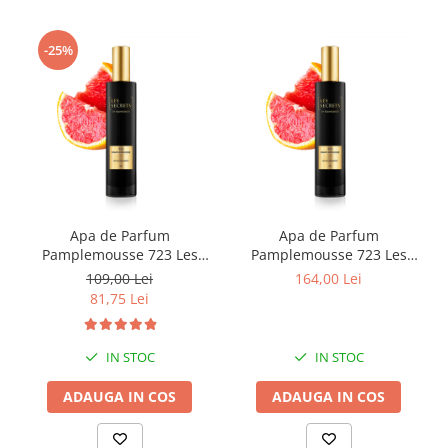
-25%
Apa de Parfum
Apa de Parfum
Pamplemousse 723 Les
Pamplemousse 723 Les
Secrets, Unisex, 50 ml,
Secrets, Unisex, 100 ml,
109,00 Lei
164,00 Lei
Equivalenza
Equivalenza
81,75 Lei
IN STOC
IN STOC
ADAUGA IN COS
ADAUGA IN COS