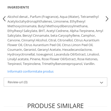
INGREDIENTE
Alcohol denat., Parfum (Fragrance), Aqua (Water), Tetramethyl
Acetyloctahydronaphthalenes, Limonene, Ethylhexyl
Methoxycinnamate, Butyl Methoxydibenzoylmethane,
Ethylhexyl Salicylate, BHT, Acetyl Cedrene, Alpha-Terpinene, Amyl
Salicylate, Benzyl Cinnamate, beta-Caryophyllene, Camphor,
Carvone, Cinnamyl Alcohol, Citral, Citronellol, Citrus Aurantium
Flower Oil, Citrus Aurantium Peel Oil, Citrus Limon Peel Oil,
Coumarin, Geraniol, Geranyl Acetate, Hexadecanolactone,
Hydroxycitronellal, Isoeugenol, Lavandula Oil/Extract, Linalool,
Linalyl acetate, Pinene, Rose Flower Oil/Extract, Rose Ketones,
Terpineol, Terpinolene, Trimethylbenzenepropanol, Vanillin.
Informatii conformitate produs
Review-uri
(0)
PRODUSE SIMILARE