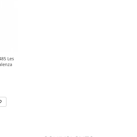
485 Les
alenza