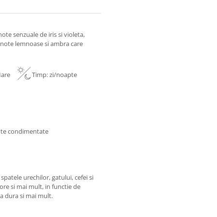
ote senzuale de iris si violeta,
i note lemnoase si ambra care
:Mare
Timp: zi/noapte
note condimentate
patele urechilor, gatului, cefei si
ore si mai mult, in functie de
va dura si mai mult.