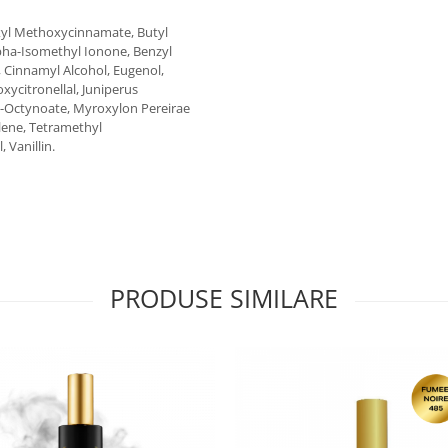
exyl Methoxycinnamate, Butyl
pha-Isomethyl Ionone, Benzyl
, Cinnamyl Alcohol, Eugenol,
ycitronellal, Juniperus
l 2-Octynoate, Myroxylon Pereirae
lene, Tetramethyl
Vanillin.
PRODUSE SIMILARE