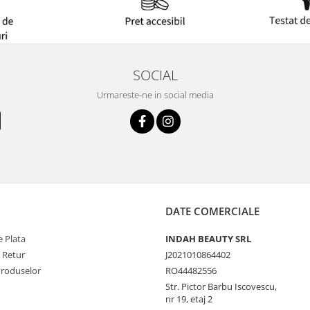
SOCIAL
Urmareste-ne in social media
DATE COMERCIALE
 Plata
INDAH BEAUTY SRL
e Retur
J2021010864402
Produselor
RO44482556
Str. Pictor Barbu Iscovescu,
nr 19, etaj 2