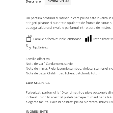
Review-uri
(3)
Descriere
Un parfum profund si rafinat in care pielea este invelita in n
atingeri picante si nuantele opulente de frunza de tutun s
adauga caldura si invaluie parfumul intr-o aura de mister.
Familie olfactiva: Piele lemnoasa
Intensitate
Tip:Unisex
Familia olfactiva
Note de varf: Cardamom, salvie
Note de inima: Piele, iasomie sambac, violeta, stanjenel, 
Note de baza: Chihlimbar, lichen, patchouli, tutun
CUM SE APLICA
Pulverizati parfumul la 10 centimetri de piele pe zonele din s
incheieturilor. In acest fel puteti percepe mirosul pana la 6 
alegerea facuta. Daca iti pastrezi pielea hidratata, mirosul 
INGREDIENTE