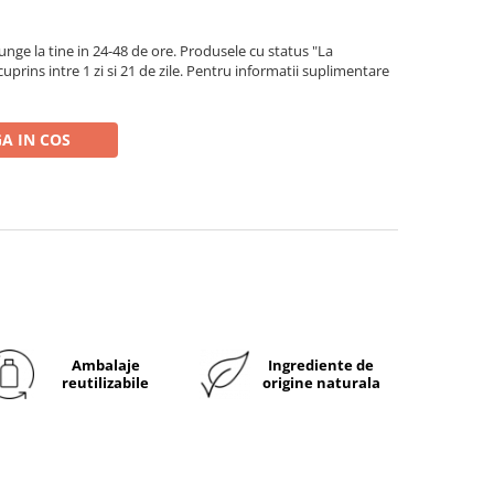
ge la tine in 24-48 de ore. Produsele cu status "La
rins intre 1 zi si 21 de zile. Pentru informatii suplimentare
A IN COS
Ambalaje
Ingrediente de
reutilizabile
origine naturala