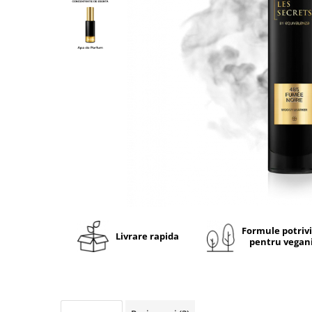
Ulei pentru barba
Formule potriv
Livrare rapida
pentru vegan