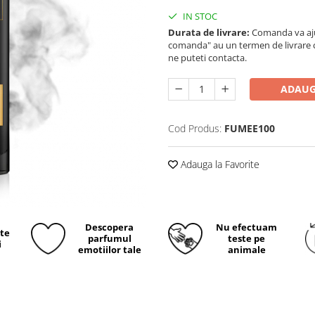
IN STOC
Durata de livrare:
Comanda va ajun
comanda" au un termen de livrare cup
ne puteti contacta.
ADAUG
Cod Produs:
FUMEE100
Adauga la Favorite
Descopera
Nu efectuam
ite
parfumul
teste pe
i
emotiilor tale
animale