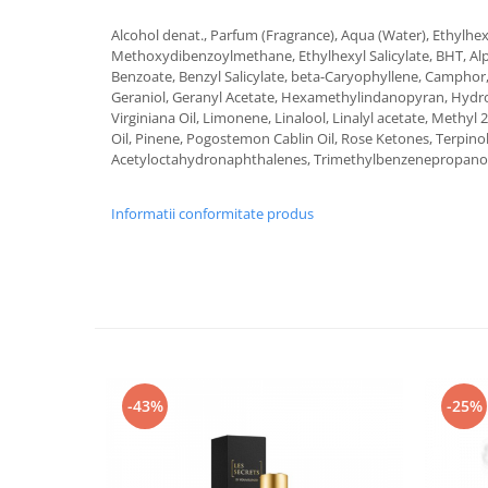
Alcohol denat., Parfum (Fragrance), Aqua (Water), Ethylh
Methoxydibenzoylmethane, Ethylhexyl Salicylate, BHT, Al
Benzoate, Benzyl Salicylate, beta-Caryophyllene, Camphor
Geraniol, Geranyl Acetate, Hexamethylindanopyran, Hydrox
Virginiana Oil, Limonene, Linalool, Linalyl acetate, Methy
Oil, Pinene, Pogostemon Cablin Oil, Rose Ketones, Terpino
Acetyloctahydronaphthalenes, Trimethylbenzenepropanol, 
Informatii conformitate produs
-43%
-25%