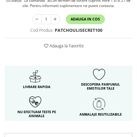
cu status "La comanda" au un termen de livrare cuprins intre 1 zi si 21 de
zile. Pentru informatii suplimentare ne puteti contacta.
ADAUGA IN COS
Cod Produs:
PATCHOULISECRET100
Adauga la Favorite
DESCOPERA PARFUMUL
LIVRARE RAPIDA
EMOTIILOR TALE
NU EFECTUAM TESTE PE
AMBALAJE REUTILIZABILE
ANIMALE