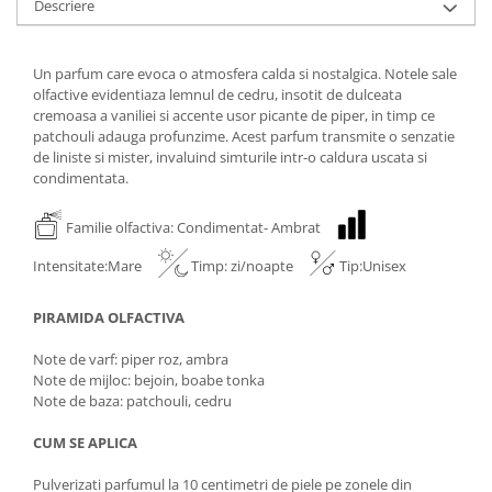
Descriere
Un parfum care evoca o atmosfera calda si nostalgica. Notele sale
olfactive evidentiaza lemnul de cedru, insotit de dulceata
cremoasa a vaniliei si accente usor picante de piper, in timp ce
patchouli adauga profunzime. Acest parfum transmite o senzatie
de liniste si mister, invaluind simturile intr-o caldura uscata si
condimentata.
Familie olfactiva: Condimentat- Ambrat
Intensitate:Mare
Timp: zi/noapte
Tip:Unisex
PIRAMIDA OLFACTIVA
Note de varf: piper roz, ambra
Note de mijloc: bejoin, boabe tonka
Note de baza: patchouli, cedru
CUM SE APLICA
Pulverizati parfumul la 10 centimetri de piele pe zonele din