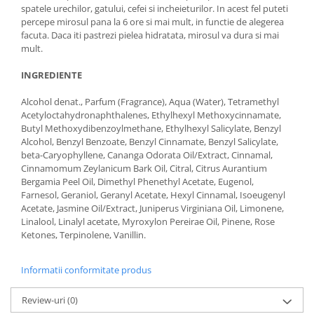
spatele urechilor, gatului, cefei si incheieturilor. In acest fel puteti
percepe mirosul pana la 6 ore si mai mult, in functie de alegerea
facuta. Daca iti pastrezi pielea hidratata, mirosul va dura si mai
mult.
INGREDIENTE
Alcohol denat., Parfum (Fragrance), Aqua (Water), Tetramethyl
Acetyloctahydronaphthalenes, Ethylhexyl Methoxycinnamate,
Butyl Methoxydibenzoylmethane, Ethylhexyl Salicylate, Benzyl
Alcohol, Benzyl Benzoate, Benzyl Cinnamate, Benzyl Salicylate,
beta-Caryophyllene, Cananga Odorata Oil/Extract, Cinnamal,
Cinnamomum Zeylanicum Bark Oil, Citral, Citrus Aurantium
Bergamia Peel Oil, Dimethyl Phenethyl Acetate, Eugenol,
Farnesol, Geraniol, Geranyl Acetate, Hexyl Cinnamal, Isoeugenyl
Acetate, Jasmine Oil/Extract, Juniperus Virginiana Oil, Limonene,
Linalool, Linalyl acetate, Myroxylon Pereirae Oil, Pinene, Rose
Ketones, Terpinolene, Vanillin.
Informatii conformitate produs
Review-uri
(0)