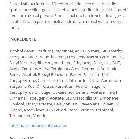
Pulverizati parfumul la 10 centimetri de piele pe zonele din
spatele urechilor, gatului, cefei si incheieturilor. In acest fel puteti
percepe mirosul pana la 6 ore si mai mult, in functie de alegerea
facuta. Daca iti pastrezi pielea hidratata, mirosul va dura si mai
mult.
INGREDIENTE
Alcohol denat., Parfum (Fragrance), Aqua (Water), Tetramethyl
Acetyloctahydronaphthalenes, Ethylhexyl Methoxycinnamate,
Butyl Methoxydibenzoylmethane, Ethylhexyl Salicylate, BHT,
Acetyl Cedrene, Alpha-Terpinene, Amyl Cinnamal, Anethole,
Benzyl Alcohol, Benzyl Benzoate, Benzyl Salicylate, beta-
Caryophyllene, Camphor, Citral, Citronellol, Citrus Aurantium
Bergamia Peel Oil, Citrus Aurantium Peel Oil, Eugenia
Caryophyllus Oil, Eugenol, Geraniol, Geranyl Acetate, Hexyl
Cinnamal, Isoeugenyl Acetate, Laurus Nobilis Oil, Limonene,
Linalool, Linalyl acetate, Pelargonium Graveolens Flower Oil,
Pinene, Rose Flower Oil/Extract, Rose Ketones, Terpineol,
Terpinolene, Vanillin.
Informatii conformitate produs
Review-uri
(0)