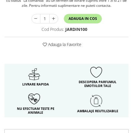
cu status "La comanda" au un termen de livrare cuprins intre 1 zi si 21 de
zile. Pentru informatii suplimentare ne puteti contacta.
ADAUGA IN COS
Cod Produs:
JARDIN100
Adauga la Favorite
DESCOPERA PARFUMUL
LIVRARE RAPIDA
EMOTIILOR TALE
NU EFECTUAM TESTE PE
AMBALAJE REUTILIZABILE
ANIMALE