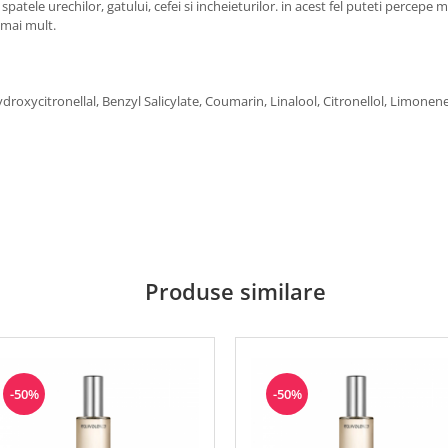
patele urechilor, gatului, cefei si incheieturilor. in acest fel puteti percepe 
i mai mult.
ydroxycitronellal, Benzyl Salicylate, Coumarin, Linalool, Citronellol, Limone
Produse similare
-50%
-50%