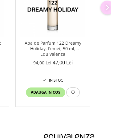
-50%
c
Apa de Parfum 122 Dreamy
Apa de Parfum
Holiday, Femei, 50 ml,
Muse , Feme
Equivalenza
Equival
47,00 Lei
47
94,00 Lei
94,00 Lei
IN STOC
IN S
ADAUGA IN COS
ADAUGA IN C