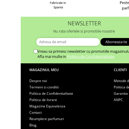
NEWSLETTER
Nu rata ofertele si promotiile noastre
Vreau sa primesc newsletter cu promotiile magazinulu
Afla mai multe in
Politica de Confidentialitate
MAGAZINUL MEU
CLIENTI
Despre noi
Metode d
Termeni si conditii
Politica d
Politica de Confidentialitate
Garantia
Politica de livrare
ANPC
Magazine Equivalenza
Contact
Reumplere parfumuri
Blog