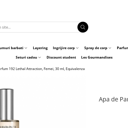
umuri barbati
Layering
Ingrijire corp
Spray de corp
Parfum
Seturi cadou
Discount student
Les Gourmandises
rfum 192 Lethal Attraction, Femei, 30 ml, Equivalenza
Apa de Par