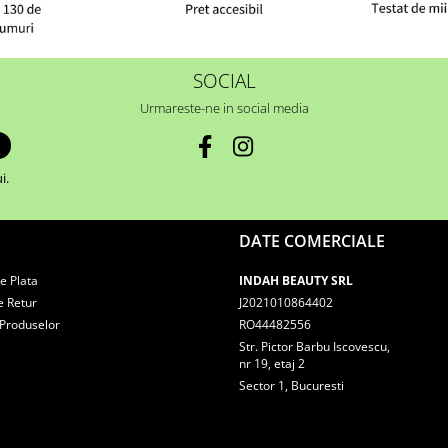
SOCIAL
Urmareste-ne in social media
i.
DATE COMERCIALE
e Plata
INDAH BEAUTY SRL
e Retur
J2021010864402
 Produselor
RO44482556
Str. Pictor Barbu Iscovescu,
nr 19, etaj 2
Sector 1, Bucuresti