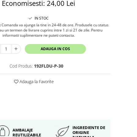
Economisesti:
24,00
Lei
IN STOC
:
Comanda va ajunge la tine in 24-48 de ore. Produsele cu status
 un termen de livrare cuprins intre 1 zi si 21 de zile. Pentru
informatii suplimentare ne puteti contacta.
ADAUGA IN COS
Cod Produs:
192FLDU-P-30
Adauga la Favorite
INGREDIENTE DE
AMBALAJE
ORIGINE
REUTILIZABILE