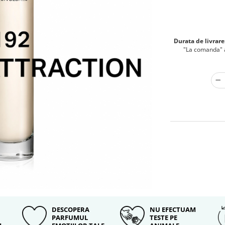
Durata de livrare
"La comanda" au
DESCOPERA
NU EFECTUAM
PARFUMUL
TESTE PE