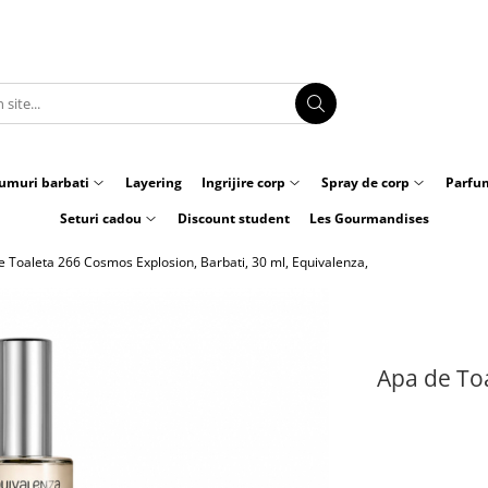
umuri barbati
Layering
Ingrijire corp
Spray de corp
Parfum
Seturi cadou
Discount student
Les Gourmandises
e Toaleta 266 Cosmos Explosion, Barbati, 30 ml, Equivalenza,
Apa de Toa