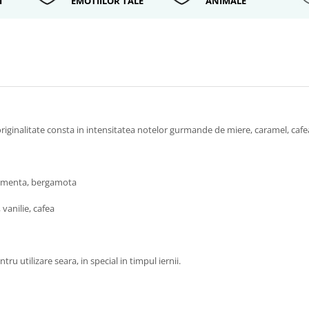
I
EMOTIILOR TALE
ANIMALE
inalitate consta in intensitatea notelor gurmande de miere, caramel, cafea si
e, menta, bergamota
vanilie, cafea
u utilizare seara, in special in timpul iernii.