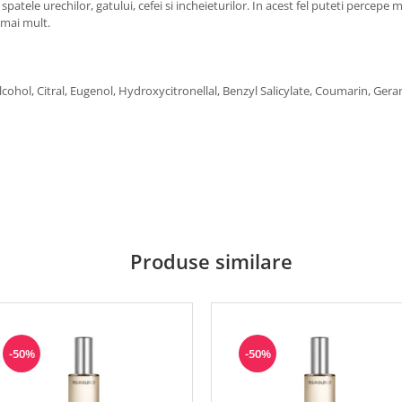
patele urechilor, gatului, cefei si incheieturilor. In acest fel puteti percepe 
i mai mult.
cohol, Citral, Eugenol, Hydroxycitronellal, Benzyl Salicylate, Coumarin, Geran
Produse similare
-50%
-50%