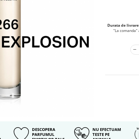
Durata de livrare
"La comanda" au
DESCOPERA
NU EFECTUAM
PARFUMUL
TESTE PE