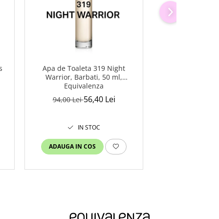
s
Apa de Toaleta 319 Night
Apa de Parfum 2
Warrior, Barbati, 50 ml,
Barbati, 100 ml
Equivalenza
56,40 Lei
149,00
94,00 Lei
IN STOC
IN S
ADAUGA IN COS
ADAUGA IN C