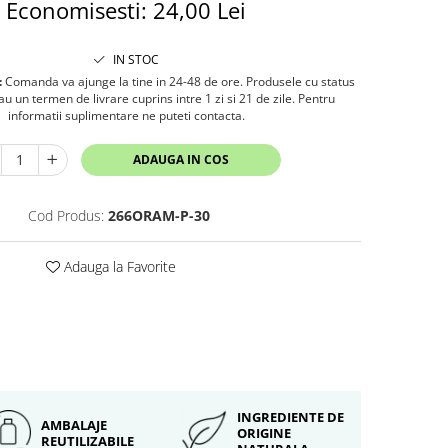
Economisesti:
24,00
Lei
IN STOC
:
Comanda va ajunge la tine in 24-48 de ore. Produsele cu status
 un termen de livrare cuprins intre 1 zi si 21 de zile. Pentru
informatii suplimentare ne puteti contacta.
ADAUGA IN COS
Cod Produs:
266ORAM-P-30
Adauga la Favorite
INGREDIENTE DE
AMBALAJE
ORIGINE
REUTILIZABILE