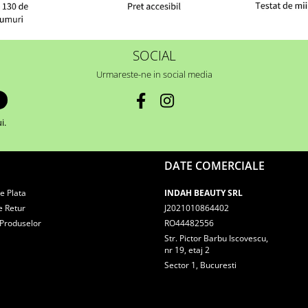
SOCIAL
Urmareste-ne in social media
i.
DATE COMERCIALE
e Plata
INDAH BEAUTY SRL
e Retur
J2021010864402
 Produselor
RO44482556
Str. Pictor Barbu Iscovescu,
nr 19, etaj 2
Sector 1, Bucuresti