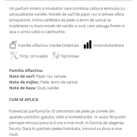
Un parfum intens si invaluitor care combina caldura lemnului cu
senzualitatea vaniliei. Notele de varf de piper roz si lamaie ofera
prospetime. Inima catifelata de piele si lemn de santal se
impleteste cu baza moale de vanilie si oud, care adauga finete si
lasa o urma calda si captivanta.
Familie olfactiva: Vanilie Orientala
Intensitate:Mare
Timp: zi/noapte
Tip:Unisex
Familia olfactiva:
Note de varf:
Piper roz, lamaie
Note de mijloc:
Piele, lemn de santal
Note de baza:
Oud, vanilie
CUM SE APLICA
Pulverizati parfumul la 10 centimetri de piele pe zonele din
spatele urechilor, gatului, cefei si incheieturilor. In acest fel puteti
percepe mirosul pana la 6 ore si mai mult, in functie de alegerea
facuta. Daca iti pastrezi pielea hidratata, mirosul va dura si mai
mult.