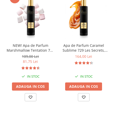
NEW! Apa de Parfum
Apa de Parfum Caramel
Marshmallow Tentation 758
Sublime 729 Les Secrets,
Les Secrets, Unisex, 50 ml,
Unisex, 100 ml, Equivalenza
109,00 Lei
164,00 Lei
Equivalenza
81,75 Lei
IN STOC
IN STOC
ADAUGA IN COS
ADAUGA IN COS