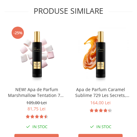
PRODUSE SIMILARE
-25%
NEW! Apa de Parfum
Apa de Parfum Caramel
Marshmallow Tentation 758
Sublime 729 Les Secrets,
Les Secrets, Unisex, 50 ml,
Unisex, 100 ml, Equivalenza
109,00 Lei
164,00 Lei
Equivalenza
81,75 Lei
IN STOC
IN STOC