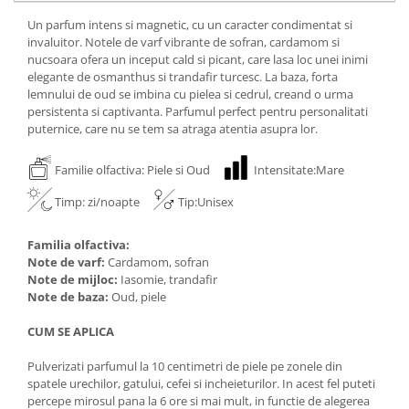
Un parfum intens si magnetic, cu un caracter condimentat si
invaluitor. Notele de varf vibrante de sofran, cardamom si
nucsoara ofera un inceput cald si picant, care lasa loc unei inimi
elegante de osmanthus si trandafir turcesc. La baza, forta
lemnului de oud se imbina cu pielea si cedrul, creand o urma
persistenta si captivanta. Parfumul perfect pentru personalitati
puternice, care nu se tem sa atraga atentia asupra lor.
Familie olfactiva: Piele si Oud
Intensitate:Mare
Timp: zi/noapte
Tip:Unisex
Familia olfactiva:
Note de varf:
Cardamom, sofran
Note de mijloc:
Iasomie, trandafir
Note de baza:
Oud, piele
CUM SE APLICA
Pulverizati parfumul la 10 centimetri de piele pe zonele din
spatele urechilor, gatului, cefei si incheieturilor. In acest fel puteti
percepe mirosul pana la 6 ore si mai mult, in functie de alegerea