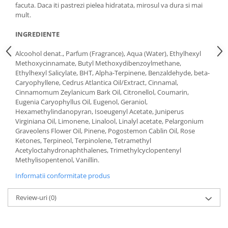
facuta. Daca iti pastrezi pielea hidratata, mirosul va dura si mai
mult.
INGREDIENTE
Alcoohol denat., Parfum (Fragrance), Aqua (Water), Ethylhexyl
Methoxycinnamate, Butyl Methoxydibenzoylmethane,
Ethylhexyl Salicylate, BHT, Alpha-Terpinene, Benzaldehyde, beta-
Caryophyllene, Cedrus Atlantica Oil/Extract, Cinnamal,
Cinnamomum Zeylanicum Bark Oil, Citronellol, Coumarin,
Eugenia Caryophyllus Oil, Eugenol, Geraniol,
Hexamethylindanopyran, Isoeugenyl Acetate, Juniperus
Virginiana Oil, Limonene, Linalool, Linalyl acetate, Pelargonium
Graveolens Flower Oil, Pinene, Pogostemon Cablin Oil, Rose
Ketones, Terpineol, Terpinolene, Tetramethyl
Acetyloctahydronaphthalenes, Trimethylcyclopentenyl
Methylisopentenol, Vanillin.
Informatii conformitate produs
Review-uri
(0)