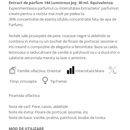
Extract de parfum 144 Luminous Joy, 30 ml, Equivalenza
Experimenteaza parfumul cu intensitatea Extractelor: parfumuri
create pentru a rezista mai mult pe pielea ta.
30% concentratie de esenta (dublu concentratie fata de apa de
Parfum).
Notele sale proaspete de pere, coacaze negre si aldehide se
combina in inima cu un buchet de floare de portocal, iasomie si
iris creand o compozitie de eleganta si feminitate. Baza sa calda,
lemnoasa si seducatoare de vanilie si patchouli va v-a duce intr-o
calatorie senzoriala menita sa lase o amintire.
Familie olfactiva: Oriental
Intensitate:Mare
Timp: zi/noapte
Tip:Femei
Piramida olfactiva:
Note de varf: Pere, cassis, aldehide
Note de inima: Floare de portocal, iasomie, iris
Note de baza: Vanilie, pralina, patchouli, boabe de tonka
MOD DE UTILIZARE