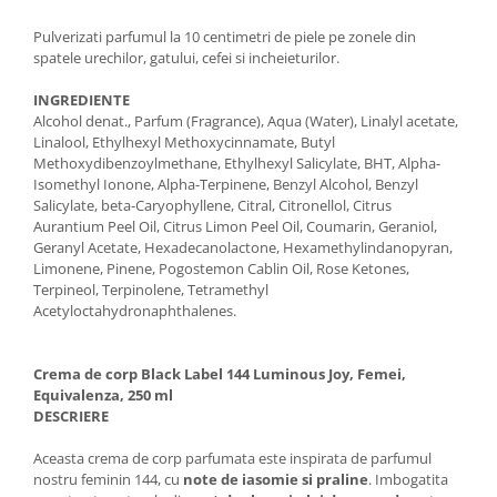
Pulverizati parfumul la 10 centimetri de piele pe zonele din
spatele urechilor, gatului, cefei si incheieturilor.
INGREDIENTE
Alcohol denat., Parfum (Fragrance), Aqua (Water), Linalyl acetate,
Linalool, Ethylhexyl Methoxycinnamate, Butyl
Methoxydibenzoylmethane, Ethylhexyl Salicylate, BHT, Alpha-
Isomethyl Ionone, Alpha-Terpinene, Benzyl Alcohol, Benzyl
Salicylate, beta-Caryophyllene, Citral, Citronellol, Citrus
Aurantium Peel Oil, Citrus Limon Peel Oil, Coumarin, Geraniol,
Geranyl Acetate, Hexadecanolactone, Hexamethylindanopyran,
Limonene, Pinene, Pogostemon Cablin Oil, Rose Ketones,
Terpineol, Terpinolene, Tetramethyl
Acetyloctahydronaphthalenes.
Crema de corp Black Label 144 Luminous Joy, Femei,
Equivalenza, 250 ml
DESCRIERE
Aceasta crema de corp parfumata este inspirata de parfumul
nostru feminin 144, cu
note de iasomie si praline
. Imbogatita