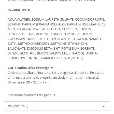
INGREDIENTE
AQUA (WATER), SODIUM LAURETH SULFATE, COCAMIDOPROPYL
BETAINE, PARFUM (FRAGRANCE), ALOE BARBADENSIS LEAF JUICE,
MENTHA AQUATICA LEAF EXTRACT, GLYCERIN, SODIUM
BENZOATE, CITRIC ACID, SODIUM CHLORIDE, DISODIUM
COCOAMPHODIACETATE, ETHYLHEXYL METHOXYCINNAMATE,
BUTYL METHOXYDIBENZOYLMETHANE, ETHYLHEXYL
SALICYLATE, DISODIUM EDTA, BHT, POTASSIUM SORBATE,
BENZYL ALCOHOL, BENZYL SALICYLATE, LINALOOL, ALPHA-
ISOMETHYL IONONE, CARAMEL, CI 17200 (RED 33).
Cutie cadou alba Prestige M
Cutie cadou alba de inalta calitate, eleganta si practica. Realizata
dintr-un carton rigid, prezinta un design rafinat si minimalist.
Dimensiuni: 20 x 22.5 x 9 cm.
Informatii conformitate produs
Review-uri
(0)