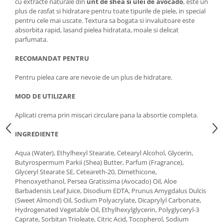
cu extracte naturale din
unt de shea si ulei de avocado
, este un
plus de rasfat si hidratare pentru toate tipurile de piele, in special
pentru cele mai uscate. Textura sa bogata si invaluitoare este
absorbita rapid, lasand pielea hidratata, moale si delicat
parfumata.
RECOMANDAT PENTRU
Pentru pielea care are nevoie de un plus de hidratare.
MOD DE UTILIZARE
Aplicati crema prin miscari circulare pana la absortie completa.
INGREDIENTE
Aqua (Water), Ethylhexyl Stearate, Cetearyl Alcohol, Glycerin,
Butyrospermum Parkii (Shea) Butter, Parfum (Fragrance),
Glyceryl Stearate SE, Ceteareth-20, Dimethicone,
Phenoxyethanol, Persea Gratissima (Avocado) Oil, Aloe
Barbadensis Leaf Juice, Disodium EDTA, Prunus Amygdalus Dulcis
(Sweet Almond) Oil, Sodium Polyacrylate, Dicaprylyl Carbonate,
Hydrogenated Vegetable Oil, Ethylhexylglycerin, Polyglyceryl-3
Caprate, Sorbitan Trioleate, Citric Acid, Tocopherol, Sodium