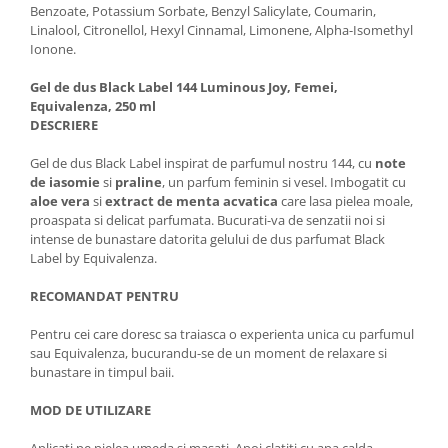
Benzoate, Potassium Sorbate, Benzyl Salicylate, Coumarin,
Linalool, Citronellol, Hexyl Cinnamal, Limonene, Alpha-Isomethyl
Ionone.
Gel de dus Black Label 144 Luminous Joy, Femei,
Equivalenza, 250 ml
DESCRIERE
Gel de dus Black Label inspirat de parfumul nostru 144, cu
note
de iasomie
si
praline
, un parfum feminin si vesel. Imbogatit cu
aloe vera
si
extract de menta acvatica
care lasa pielea moale,
proaspata si delicat parfumata. Bucurati-va de senzatii noi si
intense de bunastare datorita gelului de dus parfumat Black
Label by Equivalenza.
RECOMANDAT PENTRU
Pentru cei care doresc sa traiasca o experienta unica cu parfumul
sau Equivalenza, bucurandu-se de un moment de relaxare si
bunastare in timpul baii.
MOD DE UTILIZARE
Aplicati pe pielea umeda si masati. Apoi clatiti cu apa calda.