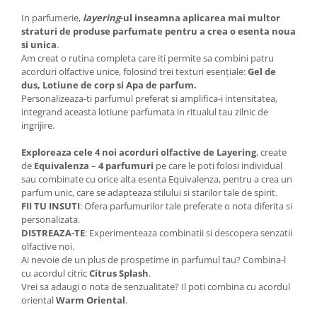
In parfumerie,
layering
-ul inseamna aplicarea mai multor
straturi de produse parfumate pentru a crea o esenta noua
si unica
.
Am creat o rutina completa care iti permite sa combini patru
acorduri olfactive unice, folosind trei texturi esențiale:
Gel de
dus, Lotiune de corp si Apa de parfum.
Personalizeaza-ti parfumul preferat si amplifica-i intensitatea,
integrand aceasta lotiune parfumata in ritualul tau zilnic de
ingrijire.
Exploreaza cele 4 noi acorduri olfactive de
Layering
, create
de
Equivalenza
–
4 parfumuri
pe care le poti folosi individual
sau combinate cu orice alta esenta Equivalenza, pentru a crea un
parfum unic, care se adapteaza stilului si starilor tale de spirit.
FII TU INSUTI
: Ofera parfumurilor tale preferate o nota diferita si
personalizata.
DISTREAZA-TE
: Experimenteaza combinatii si descopera senzatii
olfactive noi.
Ai nevoie de un plus de prospetime in parfumul tau? Combina-l
cu acordul citric
Citrus Splash
.
Vrei sa adaugi o nota de senzualitate? Il poti combina cu acordul
oriental
Warm Oriental
.