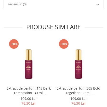
Review-uri
(0)
PRODUSE SIMILARE
-30%
-30%
Extract de parfum 145 Dark
Extract de parfum 305 Bold
Temptation, 30 ml,
Together, 30 ml,
Equivalenza
Equivalenza
109,00 Lei
109,00 Lei
76,30 Lei
76,30 Lei