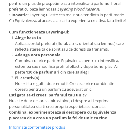
pentru un plus de prospetime sau intensifica-ti parfumul floral
preferat cu baza lemnoasa
Layering Wood Reserve
.
•
Inovatie
: Layering-ul este cea mai noua tendinta in parfumerie.
Cu Equivalenza, ai acces la aceasta experienta creativa, fara limite!
Cum functioneaza Layering-ul:
Alege baza ta
Aplica acordul preferat (floral, citric, oriental sau lemnos) care
reflecta starea ta de spirit sau ce doresti sa transmiti.
Adauga nota personala
Combina cu orice parfum Equivalenza pentru a intensifica,
estompa sau modifica profilul olfactiv dupa bunul plac. Ai
peste
130 de parfumuri
din care sa alegi!
Fii creativ(a)
Nu exista reguli – doar emotii. Creeaza orice combinatie
doresti pentru un parfum cu adevarat unic.
Esti gata sa-ti creezi parfumul tau unic?
Nu este doar despre a mirosi bine, ci despre a-ti exprima
personalitatea si a-ti crea propria experieta senzoriala.
Combina, experimenteaza si descopera cu Equivalenza
placerea de a crea un parfum la fel de unic ca tine.
Informatii conformitate produs