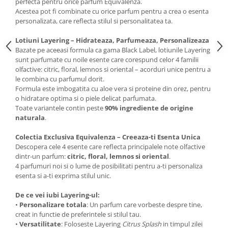
perfecta pentru orice parfum Equivalenza.
Acestea pot fi combinate cu orice parfum pentru a crea o esenta
personalizata, care reflecta stilul si personalitatea ta.
Lotiuni Layering – Hidrateaza, Parfumeaza, Personalizeaza
Bazate pe aceeasi formula ca gama Black Label, lotiunile Layering
sunt parfumate cu noile esente care corespund celor 4 familii
olfactive: citric, floral, lemnos si oriental – acorduri unice pentru a
le combina cu parfumul dorit.
Formula este imbogatita cu aloe vera si proteine din orez, pentru
o hidratare optima si o piele delicat parfumata.
Toate variantele contin peste
90% ingrediente de origine
naturala
.
Colectia Exclusiva Equivalenza – Creeaza-ti Esenta Unica
Descopera cele 4 esente care reflecta principalele note olfactive
dintr-un parfum:
citric, floral, lemnos si oriental
.
4 parfumuri noi si o lume de posibilitati pentru a-ti personaliza
esenta si a-ti exprima stilul unic.
De ce vei iubi Layering-ul:
•
Personalizare totala
: Un parfum care vorbeste despre tine,
creat in functie de preferintele si stilul tau.
•
Versatilitate
: Foloseste Layering
Citrus Splash
in timpul zilei