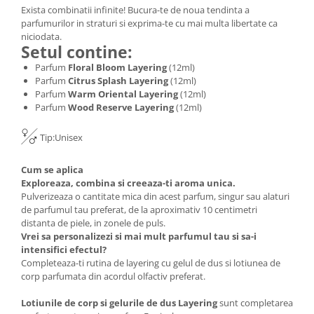
Exista combinatii infinite! Bucura-te de noua tendinta a
parfumurilor in straturi si exprima-te cu mai multa libertate ca
niciodata.
Setul contine:
Parfum
Floral Bloom Layering
(12ml)
Parfum
Citrus Splash Layering
(12ml)
Parfum
Warm Oriental Layering
(12ml)
Parfum
Wood Reserve Layering
(12ml)
Tip:Unisex
Cum se aplica
Exploreaza, combina si creeaza-ti aroma unica.
Pulverizeaza o cantitate mica din acest parfum, singur sau alaturi
de parfumul tau preferat, de la aproximativ 10 centimetri
distanta de piele, in zonele de puls.
Vrei sa personalizezi si mai mult parfumul tau si sa-i
intensifici efectul?
Completeaza-ti rutina de layering cu gelul de dus si lotiunea de
corp parfumata din acordul olfactiv preferat.
Lotiunile de corp si gelurile de dus Layering
sunt completarea