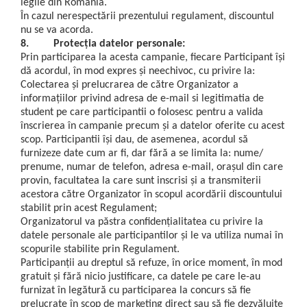
legile din România.
În cazul nerespectării prezentului regulament, discountul
nu se va acorda.
8. Protecţia datelor personale:
Prin participarea la acesta campanie, fiecare Participant îşi
dă acordul, în mod expres şi neechivoc, cu privire la:
Colectarea şi prelucrarea de către Organizator a
informaţiilor privind adresa de e-mail si legitimatia de
student pe care participantii o folosesc pentru a valida
înscrierea în campanie precum şi a datelor oferite cu acest
scop. Participantii îşi dau, de asemenea, acordul să
furnizeze date cum ar fi, dar fără a se limita la: nume/
prenume, numar de telefon, adresa e-mail, oraşul din care
provin, facultatea la care sunt inscrisi şi a transmiterii
acestora către Organizator în scopul acordării discountului
stabilit prin acest Regulament;
Organizatorul va păstra confidenţialitatea cu privire la
datele personale ale participantilor şi le va utiliza numai în
scopurile stabilite prin Regulament.
Participanţii au dreptul să refuze, în orice moment, în mod
gratuit şi fără nicio justificare, ca datele pe care le-au
furnizat în legătură cu participarea la concurs să fie
prelucrate în scop de marketing direct sau să fie dezvăluite