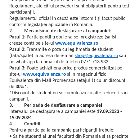
Campnaia se va desfăşura conform prezentului
Ulei pentru barba
Regulament, ale cărui prevederi sunt obligatorii pentru toţi
participanţii.
Regulamentul oficial în cauză este întocmit şi făcut public,
conform legislaţiei aplicabile în România.
2. Mecanismul de desfăşurare al campaniei:
Pasul 1:
Participantii trebuie sa se inregistreze (sa isi
creeze cont) pe site-ul
www.equivalenza.ro
Pasul 2:
Transmite o poza cu legitimatia de student
(fata/spate) la adresa de e-mail
shop@equivalenza.ro
sau
pe whatsapp la numarul de telefon 0771.713.932.
Pasul 3:
Poate achizitiona orice produs comercializat pe
site-ul
www.equivalenza.ro
si in magazinul fizic
Equivalenza din Mall Promenada (etajul 1) cu un discount
de
30%*
.
*Discount de student nu se cumuleaza cu alte reduceri sau
campanii.
3.
Perioada de desfăşurare a campaniei
Intervalul de desfăşurare a campaniei este
19.09.2023 -
19.09.2024
4.
Conditii:
Pentru a participa la campanie participanţii trebuie:
• Sa fie studenti ai unei facultati din Romania si sa prezinte