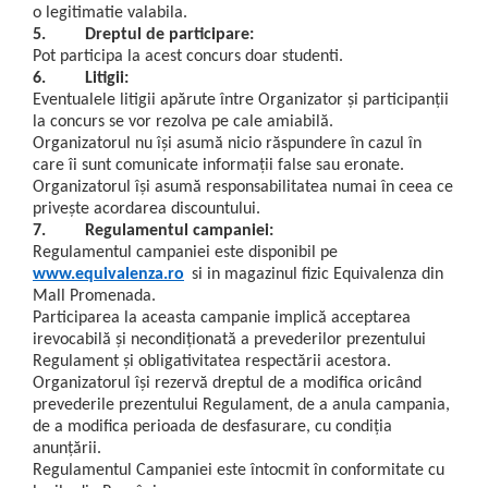
o legitimatie valabila.
5.
Dreptul de participare:
Pot participa la acest concurs doar studenti.
6. Litigii:
Eventualele litigii apărute între Organizator şi participanţii
la concurs se vor rezolva pe cale amiabilă.
Organizatorul nu îşi asumă nicio răspundere în cazul în
care îi sunt comunicate informaţii false sau eronate.
Organizatorul îşi asumă responsabilitatea numai în ceea ce
priveşte acordarea discountului.
7. Regulamentul campaniei:
Regulamentul campaniei este disponibil pe
www.equivalenza.ro
si in magazinul fizic Equivalenza din
Mall Promenada.
Participarea la aceasta campanie implică acceptarea
irevocabilă şi necondiţionată a prevederilor prezentului
Regulament şi obligativitatea respectării acestora.
Organizatorul îşi rezervă dreptul de a modifica oricând
prevederile prezentului Regulament, de a anula campania,
de a modifica perioada de desfasurare, cu condiţia
anunţării.
Regulamentul Campaniei este întocmit în conformitate cu