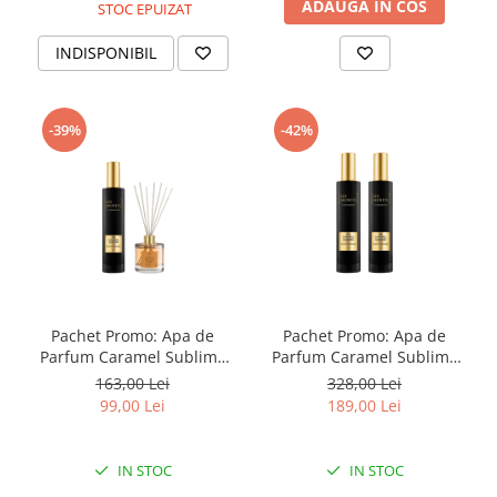
ADAUGA IN COS
STOC EPUIZAT
INDISPONIBIL
-39%
-42%
Pachet Promo: Apa de
Pachet Promo: Apa de
Parfum Caramel Sublime
Parfum Caramel Sublime
729 Les Secrets, 50 ml +
729 Les Secrets, 100 ml x2
163,00 Lei
328,00 Lei
Parfum pentru camera
99,00 Lei
189,00 Lei
Salted Cookie, 50 ml
IN STOC
IN STOC