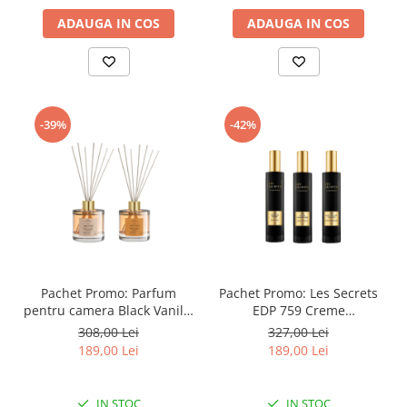
ADAUGA IN COS
ADAUGA IN COS
-39%
-42%
Pachet Promo: Parfum
Pachet Promo: Les Secrets
pentru camera Black Vanilla
EDP 759 Creme
(vanilie si piele), 200 ml +
Caramelisee, 50 ml + Apa
308,00 Lei
327,00 Lei
Parfum pentru camera
de Parfum Caramel Sublime
189,00 Lei
189,00 Lei
Salted Cookie (caramel
729 Les Secrets, 50 ml + Les
sarat), 200 ml
Secrets 758 Marshmallow
Tentation, 50 ml
IN STOC
IN STOC