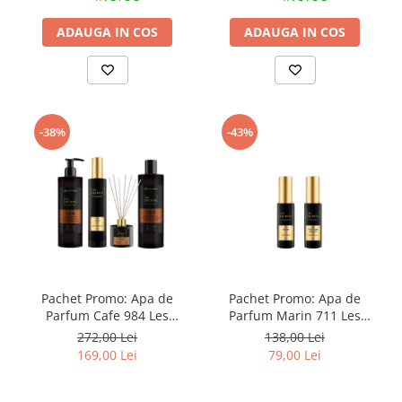
ADAUGA IN COS
ADAUGA IN COS
-38%
-43%
Pachet Promo: Apa de
Pachet Promo: Apa de
Parfum Cafe 984 Les
Parfum Marin 711 Les
Secrets, 50 ml + Parfum
Secrets, Unisex, 30 ml + Apa
272,00 Lei
138,00 Lei
pentru camera Les Secrets
de Parfum Tropique Absolu
169,00 Lei
79,00 Lei
984 Cafe, 50 ml + Gel de
726 Les Secrets, Unisex, 30
dus Les Secrets 984 Cafe +
ml
Lotiune de corp Les Secrets