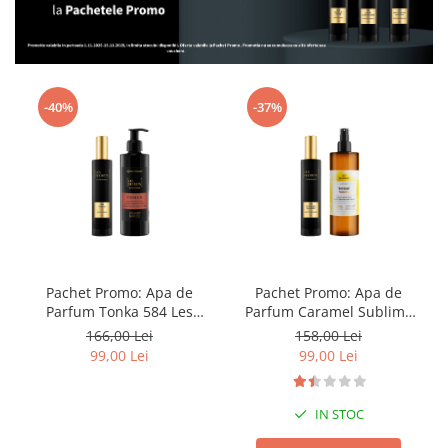
Ulei pentru barba
-40%
-37%
Pachet Promo: Apa de
Pachet Promo: Apa de
Parfum Tonka 584 Les
Parfum Caramel Sublime
Secrets, 50 ml + Lotiune de
729 Les Secrets, 50 ml +
166,00 Lei
158,00 Lei
corp Les Secrets Tonka 584
Spray de Corp Sensual
99,00 Lei
99,00 Lei
Vanilla
IN STOC