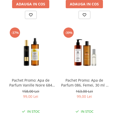
ADAUGA IN COS
ADAUGA IN COS
-37%
-39%
Pachet Promo: Apa de
Pachet Promo: Apa de
Parfum Vanille Noire 684
Parfum 086, Femei, 30 ml +
Les Secrets, 50 ml + Spray
Lotiune de corp Black Label
158,00 Lei
163,00 Lei
de Corp Sensual Vanilla
086 + Gel de dus Black
99,00 Lei
99,00 Lei
Label 086
IN STOC
IN STOC