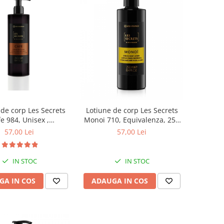
 de corp Les Secrets
Lotiune de corp Les Secrets
e 984, Unisex ,
Monoi 710, Equivalenza, 250
valenza, 250 ml
ml
57,00 Lei
57,00 Lei
IN STOC
IN STOC
GA IN COS
ADAUGA IN COS