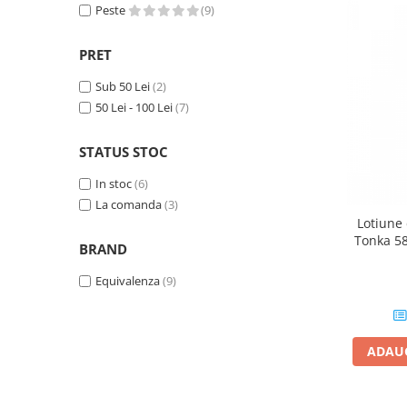
Peste
(9)
PRET
Sub 50 Lei
(2)
50 Lei - 100 Lei
(7)
STATUS STOC
In stoc
(6)
La comanda
(3)
Lotiune 
Tonka 58
BRAND
Equivalenza
(9)
ADAUG