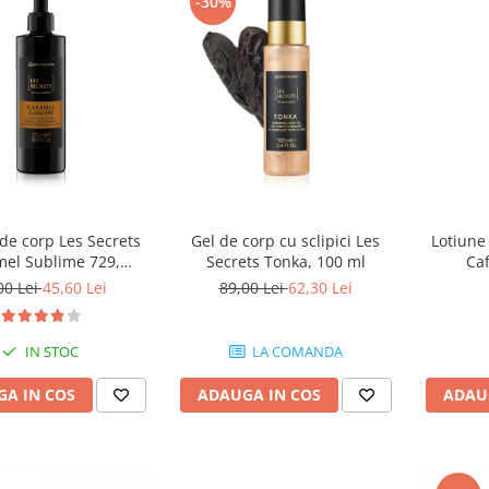
-30%
de corp Les Secrets
Gel de corp cu sclipici Les
Lotiune
el Sublime 729,
Secrets Tonka, 100 ml
Caf
valenza, 250 ml
Equi
00 Lei
45,60 Lei
89,00 Lei
62,30 Lei
IN STOC
LA COMANDA
A IN COS
ADAUGA IN COS
ADAU