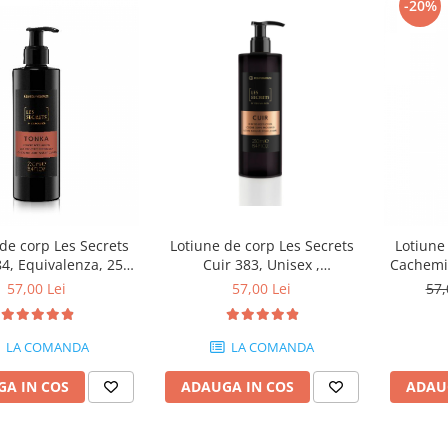
-20%
de corp Les Secrets
Lotiune de corp Les Secrets
Lotiune
4, Equivalenza, 250
Cuir 383, Unisex ,
Cachemir
ml
Equivalenza, 250 ml
57,00 Lei
57,00 Lei
57,
LA COMANDA
LA COMANDA
A IN COS
ADAUGA IN COS
ADAU