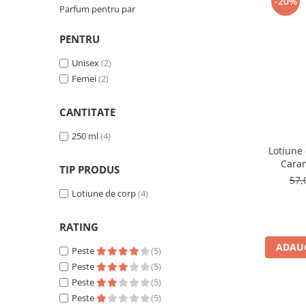
-20%
Parfum pentru par
Ulei pentru barba
PENTRU
Unisex
(2)
Femei
(2)
CANTITATE
250 ml
(4)
Lotiune 
Caram
TIP PRODUS
Equi
57,
Lotiune de corp
(4)
RATING
ADAUG
Peste
(5)
Peste
(5)
Peste
(5)
Peste
(5)