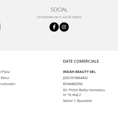
SOCIAL
Urmareste-ne in social media
DATE COMERCIALE
 Plata
INDAH BEAUTY SRL
e Retur
J2021010864402
Produselor
RO44482556
Str. Pictor Barbu Iscovescu,
nr 19, etaj 2
Sector 1, Bucuresti