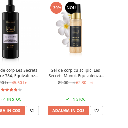
-30%
NOU
 de corp Les Secrets
Gel de corp cu sclipici Les
e 784, Equivalenza,
Secrets Monoi, Equivalenza,
250 ml
100 ml
00 Lei
45,60 Lei
89,00 Lei
62,30 Lei
IN STOC
IN STOC
GA IN COS
ADAUGA IN COS