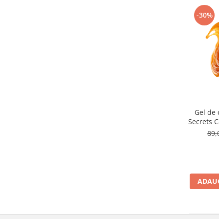
-30%
Gel de 
Secrets 
89,
ADAUG