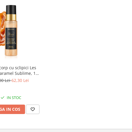
corp cu sclipici Les
Caramel Sublime, 100
ml
00 Lei
62,30 Lei
IN STOC
A IN COS