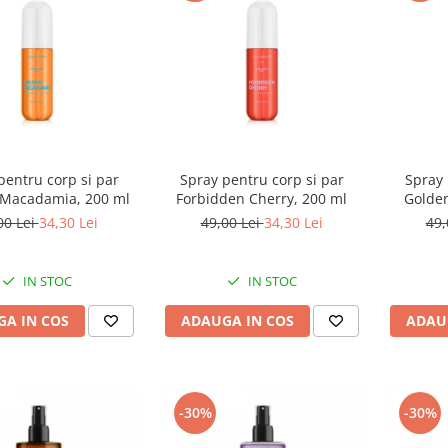
pentru corp si par
Spray pentru corp si par
Spray 
Macadamia, 200 ml
Forbidden Cherry, 200 ml
Golden
00 Lei
34,30 Lei
49,00 Lei
34,30 Lei
49,
IN STOC
IN STOC
A IN COS
ADAUGA IN COS
ADAU
-30%
-30%