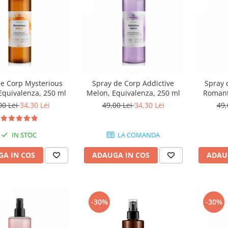
de Corp Mysterious
Spray de Corp Addictive
Spray 
Equivalenza, 250 ml
Melon, Equivalenza, 250 ml
Romant
Equi
00 Lei
34,30 Lei
49,00 Lei
34,30 Lei
49,
IN STOC
LA COMANDA
A IN COS
ADAUGA IN COS
ADAU
-30%
-30%