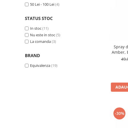
50 Lei - 100 Lei
(4)
STATUS STOC
In stoc
(11)
Nu este in stoc
(5)
La comanda
(3)
Spray 
Amber, 
BRAND
49,
Equivalenza
(19)
ADAUG
-30%