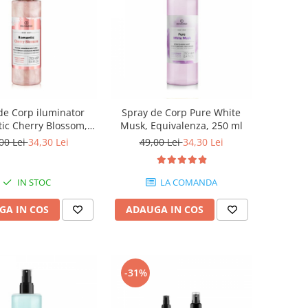
de Corp iluminator
Spray de Corp Pure White
ic Cherry Blossom,
Musk, Equivalenza, 250 ml
valenza, 250 ml
00 Lei
34,30 Lei
49,00 Lei
34,30 Lei
IN STOC
LA COMANDA
GA IN COS
ADAUGA IN COS
-31%