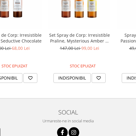
 de Corp: Irresistible
Set Spray de Corp: Irresistible
Spray
i Seductive Chocolate
Praline, Mysterious Amber si
Passion
Sensual Vanilla
00 Lei
68,00 Lei
147,00 Lei
99,00 Lei
49,
STOC EPUIZAT
STOC EPUIZAT
SPONIBIL
INDISPONIBIL
INDI
SOCIAL
Urmareste-ne in social media