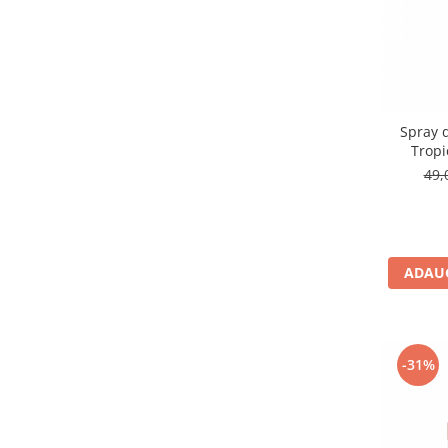
Spray 
Tropi
Equi
49,
ADAUG
-31%