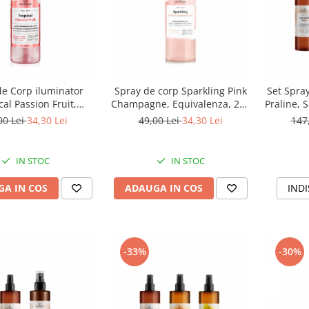
de Corp iluminator
Spray de corp Sparkling Pink
Set Spray
cal Passion Fruit,
Champagne, Equivalenza, 250
Praline, 
valenza, 250 ml
ml
S
00 Lei
34,30 Lei
49,00 Lei
34,30 Lei
147
IN STOC
IN STOC
A IN COS
ADAUGA IN COS
INDI
-33%
-30%