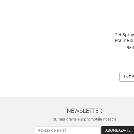
Set Spray
Praline s
98,
INDI
NEWSLETTER
Nu rata ofertele si promotiile noastre