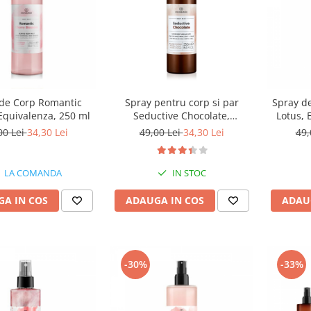
de Corp Romantic
Spray pentru corp si par
Spray de
Equivalenza, 250 ml
Seductive Chocolate,
Lotus, 
Equivalenza, 250 ml
00 Lei
34,30 Lei
49,00 Lei
34,30 Lei
49,
LA COMANDA
IN STOC
A IN COS
ADAUGA IN COS
ADAU
-30%
-33%