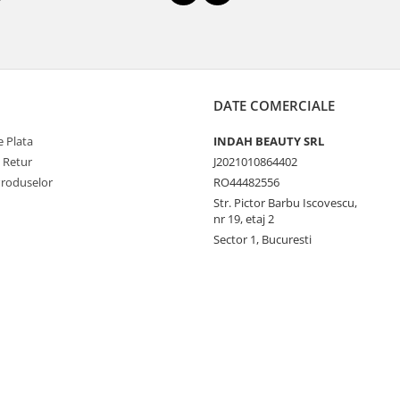
DATE COMERCIALE
 Plata
INDAH BEAUTY SRL
e Retur
J2021010864402
Produselor
RO44482556
Str. Pictor Barbu Iscovescu,
nr 19, etaj 2
Sector 1, Bucuresti