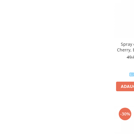
Spray 
Cherry, 
49,
ADAUG
-30%