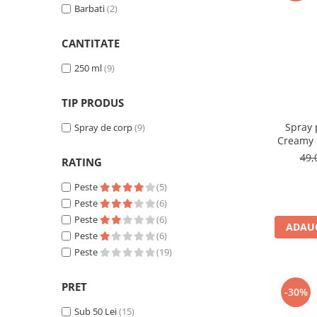
Barbati
(2)
Ulei pentru barba
CANTITATE
250 ml
(9)
TIP PRODUS
Spray 
Spray de corp
(9)
Creamy 
49,
RATING
Peste
(5)
Peste
(6)
Peste
(6)
ADAUG
Peste
(6)
Peste
(19)
PRET
-30%
Sub 50 Lei
(15)