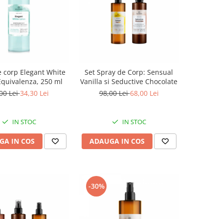
 corp Elegant White
Set Spray de Corp: Sensual
Equivalenza, 250 ml
Vanilla si Seductive Chocolate
00 Lei
34,30 Lei
98,00 Lei
68,00 Lei
IN STOC
IN STOC
GA IN COS
ADAUGA IN COS
-30%