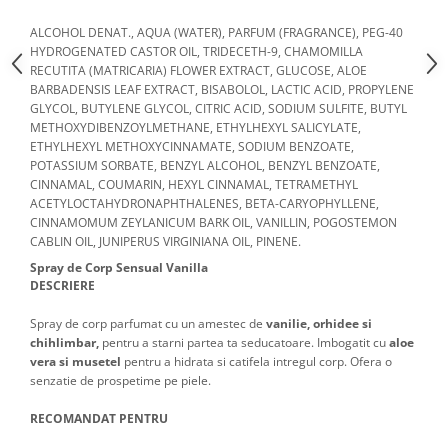
ALCOHOL DENAT., AQUA (WATER), PARFUM (FRAGRANCE), PEG-40
HYDROGENATED CASTOR OIL, TRIDECETH-9, CHAMOMILLA
RECUTITA (MATRICARIA) FLOWER EXTRACT, GLUCOSE, ALOE
BARBADENSIS LEAF EXTRACT, BISABOLOL, LACTIC ACID, PROPYLENE
GLYCOL, BUTYLENE GLYCOL, CITRIC ACID, SODIUM SULFITE, BUTYL
METHOXYDIBENZOYLMETHANE, ETHYLHEXYL SALICYLATE,
ETHYLHEXYL METHOXYCINNAMATE, SODIUM BENZOATE,
POTASSIUM SORBATE, BENZYL ALCOHOL, BENZYL BENZOATE,
CINNAMAL, COUMARIN, HEXYL CINNAMAL, TETRAMETHYL
ACETYLOCTAHYDRONAPHTHALENES, BETA-CARYOPHYLLENE,
CINNAMOMUM ZEYLANICUM BARK OIL, VANILLIN, POGOSTEMON
CABLIN OIL, JUNIPERUS VIRGINIANA OIL, PINENE.
Spray de Corp Sensual Vanilla
DESCRIERE
Spray de corp parfumat cu un amestec de
vanilie, orhidee si
chihlimbar,
pentru a starni partea ta seducatoare. Imbogatit cu
aloe
vera si musetel
pentru a hidrata si catifela intregul corp. Ofera o
senzatie de prospetime pe piele.
RECOMANDAT PENTRU