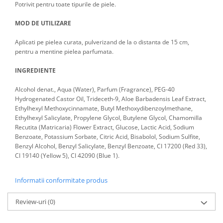
Potrivit pentru toate tipurile de piele.
MOD DE UTILIZARE
Aplicati pe pielea curata, pulverizand de la o distanta de 15 cm,
pentru a mentine pielea parfumata.
INGREDIENTE
Alcohol denat., Aqua (Water), Parfum (Fragrance), PEG-40
Hydrogenated Castor Oil, Trideceth-9, Aloe Barbadensis Leaf Extract,
Ethylhexyl Methoxycinnamate, Butyl Methoxydibenzoylmethane,
Ethylhexyl Salicylate, Propylene Glycol, Butylene Glycol, Chamomilla
Recutita (Matricaria) Flower Extract, Glucose, Lactic Acid, Sodium
Benzoate, Potassium Sorbate, Citric Acid, Bisabolol, Sodium Sulfite,
Benzyl Alcohol, Benzyl Salicylate, Benzyl Benzoate, CI 17200 (Red 33),
CI 19140 (Yellow 5), CI 42090 (Blue 1).
Informatii conformitate produs
Review-uri
(0)