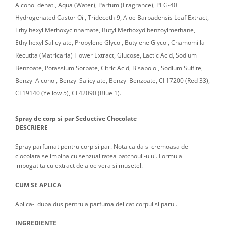
Alcohol denat., Aqua (Water), Parfum (Fragrance), PEG-40
Hydrogenated Castor Oil, Trideceth-9, Aloe Barbadensis Leaf Extract,
Ethylhexyl Methoxycinnamate, Butyl Methoxydibenzoylmethane,
Ethylhexyl Salicylate, Propylene Glycol, Butylene Glycol, Chamomilla
Recutita (Matricaria) Flower Extract, Glucose, Lactic Acid, Sodium
Benzoate, Potassium Sorbate, Citric Acid, Bisabolol, Sodium Sulfite,
Benzyl Alcohol, Benzyl Salicylate, Benzyl Benzoate, CI 17200 (Red 33),
CI 19140 (Yellow 5), CI 42090 (Blue 1).
Spray de corp si par Seductive Chocolate
DESCRIERE
Spray parfumat pentru corp si par. Nota calda si cremoasa de
ciocolata se imbina cu senzualitatea patchouli-ului. Formula
imbogatita cu extract de aloe vera si musetel.
CUM SE APLICA
Aplica-l dupa dus pentru a parfuma delicat corpul si parul.
INGREDIENTE